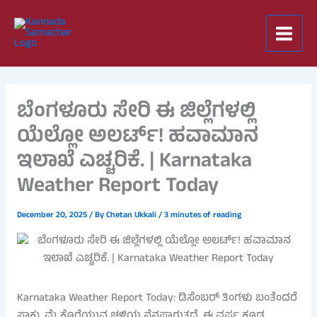
Skip
to
content
ಬೆಂಗಳೂರು ಸೇರಿ ಈ ಜಿಲ್ಲೆಗಳಲ್ಲಿ
ಯೆಲ್ಲೋ ಅಲರ್ಟ್! ಹವಾಮಾನ
ಇಲಾಖೆ ಎಚ್ಚರಿಕೆ. | Karnataka
Weather Report Today
December 20, 2025
/ By
Chetan Ukkali
/
3 minutes of reading
Karnataka Weather Report Today: ಡಿಸೆಂಬರ್ ತಿಂಗಳು ಬಂತೆಂದರೆ
ಸಾಕು, ಮೈ ಕೊರೆಯುವ ಚಳಿಯ ನೆನಪಾಗುತ್ತದೆ. ಈ ವರ್ಷ ಕೂಡ