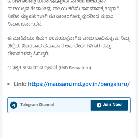
5. ಚಳಿಗಾಲದಲ್ಲಿ ಯಾಕೆ ಇಷ್ಟೊಂದು ಮಂಜು ಬೀಳುತ್ತದೆ?
ಗಾಳಿಯಲ್ಲಿನ ತೇವಾಂಶವು ರಾತ್ರಿಯ ಕಡಿಮೆ ತಾಪಮಾನಕ್ಕೆ ತಣ್ಣಗಾಗಿ
ನೀರಿನ ಸಣ್ಣ ಹನಿಗಳಾಗಿ ರೂಪಾಂತರಗೊಳ್ಳುವುದರಿಂದ ಮಂಜು
ನಿರ್ಮಾಣವಾಗುತ್ತದೆ.
ಈ ಮಾಹಿತಿಯು ನಿಮಗೆ ಉಪಯುಕ್ತವಾಗಿದೆ ಎಂದು ಭಾವಿಸುತ್ತೇವೆ. ನಿಮ್ಮ
ಜಿಲ್ಲೆಯ ನಿಖರವಾದ ಹವಾಮಾನ ಅಪ್‌ಡೇಟ್‌ಗಳಿಗಾಗಿ ನಮ್ಮ
ಲೇಖನಗಳನ್ನು ಓದುತ್ತಿರಿ.
ಅಧಿಕೃತ ಹವಾಮಾನ ಇಲಾಖೆ (IMD Bengaluru)
Link:
https://mausam.imd.gov.in/bengaluru/
Join Now
Telegram Channel