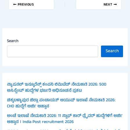
PREVIOUS
NEXT
Search
Search
ನ್ಯಾಷನಲ್ ಇನ್ಶೂರೆನ್ಸ್ ಕಂಪನಿ ಲಿಮಿಟೆಡ್ ನೇಮಕಾತಿ 2026: 500
ಅಸಿಸ್ಟೆಂಟ್ ಹುದ್ದೆಗಳ ಭರ್ಜರಿ ಅಧಿಸೂಚನೆ ಪ್ರಕಟ
ಚಿಕ್ಕಬಳ್ಳಾಪುರ ಜಿಲ್ಲಾ ಪಂಚಾಯತ್ ಆಯುಷ್ ಇಲಾಖೆ ನೇಮಕಾತಿ 2026:
CHO ಹುದ್ದೆಗೆ ಅರ್ಜಿ ಆಹ್ವಾನ
ಅಂಚೆ ಇಲಾಖೆ ನೇಮಕಾತಿ 2026: 11 ಸ್ಟಾಫ್ ಕಾರ್ ಡ್ರೈವರ್ ಹುದ್ದೆಗಳಿಗೆ ಅರ್ಜಿ
ಆಹ್ವಾನ । India Post recruitment 2026