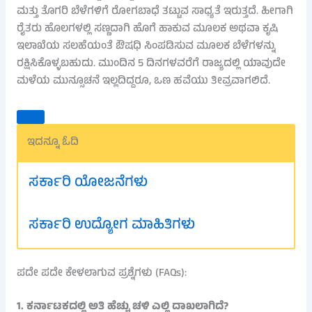
ಮತ್ತು ತೊಗರಿ ಬೆಳೆಗಳಿಗೆ ರೋಗಬಾಧೆ ತಟ್ಟುವ ಸಾಧ್ಯತೆ ಇರುತ್ತದೆ. ಹೀಗಾಗಿ
ರೈತರು ಹೊಲಗಳಲ್ಲಿ ಸಣ್ಣದಾಗಿ ಹೊಗೆ ಹಾಕುವ ಮೂಲಕ ಅಥವಾ ಕೃಷಿ
ಇಲಾಖೆಯ ಸಲಹೆಯಂತೆ ಔಷಧಿ ಸಿಂಪಡಿಸುವ ಮೂಲಕ ಬೆಳೆಗಳನ್ನು
ರಕ್ಷಿಸಿಕೊಳ್ಳಬಹುದು. ಮುಂದಿನ 5 ದಿನಗಳವರೆಗೆ ರಾಜ್ಯದಲ್ಲಿ ಯಾವುದೇ
ಮಳೆಯ ಮುನ್ಸೂಚನೆ ಇಲ್ಲದಿದ್ದರೂ, ಒಣ ಹವೆಯು ತೀವ್ರವಾಗಲಿದೆ.
ಇದನ್ನೂ ಓದಿ
ಸರ್ಕಾರಿ ಯೋಜನೆಗಳು
ಸರ್ಕಾರಿ ಉದ್ಯೋಗ ಮಾಹಿತಿಗಳು
ಪದೇ ಪದೇ ಕೇಳಲಾಗುವ ಪ್ರಶ್ನೆಗಳು (FAQs):
1. ಕರ್ನಾಟಕದಲ್ಲಿ ಅತಿ ಹೆಚ್ಚು ಚಳಿ ಎಲ್ಲಿ ದಾಖಲಾಗಿದೆ?