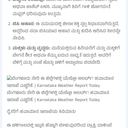
ಬೆಚ್ಚಗಿನ ಉಡುಪು:
ಹೊರಗಡೆ ಹೋಗುವಾಗ ಕಡ್ಡಾಯವಾಗಿ ಸ್ವೆಟರ್
ಅಥವಾ ಜಾಕೆಟ್ ಬಳಸಿ. ಮುಖ್ಯವಾಗಿ ಕಿವಿಗೆ ಗಾಳಿ ಹೋಗದಂತೆ
ಮಫ್ಲರ್ ಧರಿಸುವುದು ಉತ್ತಮ.
ಬಿಸಿ ಆಹಾರ:
ಈ ಸಮಯದಲ್ಲಿ ಜೀರ್ಣಶಕ್ತಿ ಸ್ವಲ್ಪ ನಿಧಾನವಾಗಿರುತ್ತದೆ,
ಆದ್ದರಿಂದ ಸದಾ ಬಿಸಿಯಾದ ಆಹಾರ ಮತ್ತು ಕುದಿಸಿ ಆರಿಸಿದ ನೀರನ್ನೇ
ಸೇವಿಸಿ.
ಮಕ್ಕಳು ಮತ್ತು ವೃದ್ಧರು:
ಮನೆಯಲ್ಲಿರುವ ಹಿರಿಯರಿಗೆ ಮತ್ತು ಮಕ್ಕಳಿಗೆ
ಬೇಗನೆ ಶೀತ ಅಥವಾ ಕೆಮ್ಮು ಬರುವ ಸಾಧ್ಯತೆ ಇರುತ್ತದೆ. ಅವರಿಗೆ
ಬೆಳಿಗ್ಗೆ ಮತ್ತು ಸಂಜೆ ಹೊತ್ತು ಚಳಿಗೆ ಅಡ್ಡಾಡಲು ಬಿಡಬೇಡಿ.
ಬೆಂಗಳೂರು ಸೇರಿ ಈ ಜಿಲ್ಲೆಗಳಲ್ಲಿ ಯೆಲ್ಲೋ ಅಲರ್ಟ್! ಹವಾಮಾನ
ಇಲಾಖೆ ಎಚ್ಚರಿಕೆ. | Karnataka Weather Report Today
ರೈತರಿಗೆ ಹವಾಮಾನ ಇಲಾಖೆಯ ಕಿವಿಮಾತು
ಈ ಚಳಿಗಾಲದಲ್ಲಿ ಇಬ್ಬನಿ ಹೆಚ್ಚಾಗಿ ಬೀಳುವುದರಿಂದ ದ್ರಾಕ್ಷಿ, ದಾಳಿಂಬೆ