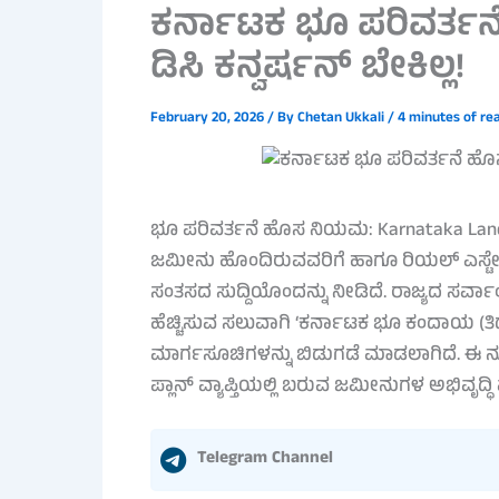
ಕರ್ನಾಟಕ ಭೂ ಪರಿವರ್ತನ
ಡಿಸಿ ಕನ್ವರ್ಷನ್ ಬೇಕಿಲ್ಲ!
February 20, 2026
/ By
Chetan Ukkali
/
4 minutes of re
ಭೂ ಪರಿವರ್ತನೆ ಹೊಸ ನಿಯಮ: Karnataka Land C
ಜಮೀನು ಹೊಂದಿರುವವರಿಗೆ ಹಾಗೂ ರಿಯಲ್ ಎಸ್ಟೇಟ್ ಕ್
ಸಂತಸದ ಸುದ್ದಿಯೊಂದನ್ನು ನೀಡಿದೆ. ರಾಜ್ಯದ ಸರ್ವಾ
ಹೆಚ್ಚಿಸುವ ಸಲುವಾಗಿ ‘ಕರ್ನಾಟಕ ಭೂ ಕಂದಾಯ (ತಿ
ಮಾರ್ಗಸೂಚಿಗಳನ್ನು ಬಿಡುಗಡೆ ಮಾಡಲಾಗಿದೆ. 
ಪ್ಲಾನ್ ವ್ಯಾಪ್ತಿಯಲ್ಲಿ ಬರುವ ಜಮೀನುಗಳ ಅಭಿವೃದ್ಧಿ
Telegram Channel