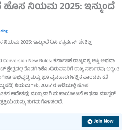
ೆ ಹೊಸ ನಿಯಮ 2025: ಇನ್ಮುಂದೆ
ading
onversion New Rules: ಕರ್ನಾಟಕ ರಾಜ್ಯದಲ್ಲಿ ಆಸ್ತಿ ಅಥವಾ
ಷೇತ್ರದಲ್ಲಿ ತೊಡಗಿಸಿಕೊಂಡಿರುವವರಿಗೆ ರಾಜ್ಯ ಸರ್ಕಾರವು ಅತ್ಯಂತ
ಂಗೀಣ ಅಭಿವೃದ್ಧಿ ಮತ್ತು ಭೂ ವ್ಯವಹಾರಗಳಲ್ಲಿನ ಪಾರದರ್ಶಕತೆ
ದ್ದುಪಡಿ) ನಿಯಮಗಳು, 2025’ ರ ಅಡಿಯಲ್ಲಿ ಹೊಸ
ಈ ನೂತನ ಆದೇಶವು ಮುಖ್ಯವಾಗಿ ಮಹಾಯೋಜನೆ ಅಥವಾ ಮಾಸ್ಟರ್
 ಪ್ರಕ್ರಿಯೆಯನ್ನು ಸುಗಮಗೊಳಿಸಲಿದೆ.
Join Now