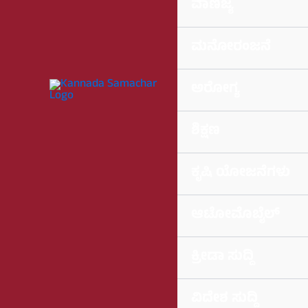
ವಾಣಿಜ್ಯ
ಮನೋರಂಜನೆ
ಅರೋಗ್ಯ
ಶಿಕ್ಷಣ
ಕೃಷಿ ಯೋಜನೆಗಳು
ಆಟೋಮೊಬೈಲ್
ಕ್ರೀಡಾ ಸುದ್ದಿ
ವಿದೇಶ ಸುದ್ದಿ