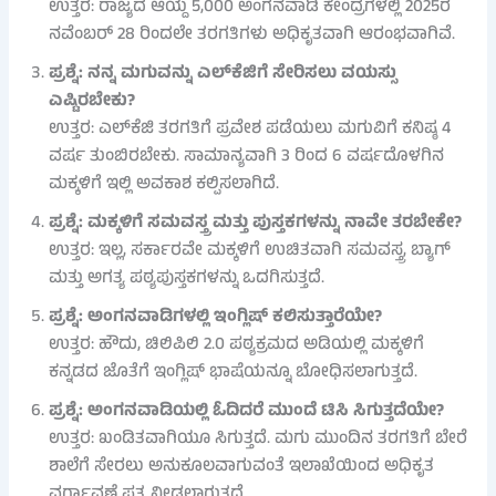
ಉತ್ತರ: ರಾಜ್ಯದ ಆಯ್ದ 5,000 ಅಂಗನವಾಡಿ ಕೇಂದ್ರಗಳಲ್ಲಿ 2025ರ
ನವೆಂಬರ್ 28 ರಿಂದಲೇ ತರಗತಿಗಳು ಅಧಿಕೃತವಾಗಿ ಆರಂಭವಾಗಿವೆ.
ಪ್ರಶ್ನೆ: ನನ್ನ ಮಗುವನ್ನು ಎಲ್‌ಕೆಜಿಗೆ ಸೇರಿಸಲು ವಯಸ್ಸು
ಎಷ್ಟಿರಬೇಕು?
ಉತ್ತರ: ಎಲ್‌ಕೆಜಿ ತರಗತಿಗೆ ಪ್ರವೇಶ ಪಡೆಯಲು ಮಗುವಿಗೆ ಕನಿಷ್ಠ 4
ವರ್ಷ ತುಂಬಿರಬೇಕು. ಸಾಮಾನ್ಯವಾಗಿ 3 ರಿಂದ 6 ವರ್ಷದೊಳಗಿನ
ಮಕ್ಕಳಿಗೆ ಇಲ್ಲಿ ಅವಕಾಶ ಕಲ್ಪಿಸಲಾಗಿದೆ.
ಪ್ರಶ್ನೆ: ಮಕ್ಕಳಿಗೆ ಸಮವಸ್ತ್ರ ಮತ್ತು ಪುಸ್ತಕಗಳನ್ನು ನಾವೇ ತರಬೇಕೇ?
ಉತ್ತರ: ಇಲ್ಲ, ಸರ್ಕಾರವೇ ಮಕ್ಕಳಿಗೆ ಉಚಿತವಾಗಿ ಸಮವಸ್ತ್ರ, ಬ್ಯಾಗ್
ಮತ್ತು ಅಗತ್ಯ ಪಠ್ಯಪುಸ್ತಕಗಳನ್ನು ಒದಗಿಸುತ್ತದೆ.
ಪ್ರಶ್ನೆ: ಅಂಗನವಾಡಿಗಳಲ್ಲಿ ಇಂಗ್ಲಿಷ್ ಕಲಿಸುತ್ತಾರೆಯೇ?
ಉತ್ತರ: ಹೌದು, ಚಿಲಿಪಿಲಿ 2.0 ಪಠ್ಯಕ್ರಮದ ಅಡಿಯಲ್ಲಿ ಮಕ್ಕಳಿಗೆ
ಕನ್ನಡದ ಜೊತೆಗೆ ಇಂಗ್ಲಿಷ್ ಭಾಷೆಯನ್ನೂ ಬೋಧಿಸಲಾಗುತ್ತದೆ.
ಪ್ರಶ್ನೆ: ಅಂಗನವಾಡಿಯಲ್ಲಿ ಓದಿದರೆ ಮುಂದೆ ಟಿಸಿ ಸಿಗುತ್ತದೆಯೇ?
ಉತ್ತರ: ಖಂಡಿತವಾಗಿಯೂ ಸಿಗುತ್ತದೆ. ಮಗು ಮುಂದಿನ ತರಗತಿಗೆ ಬೇರೆ
ಶಾಲೆಗೆ ಸೇರಲು ಅನುಕೂಲವಾಗುವಂತೆ ಇಲಾಖೆಯಿಂದ ಅಧಿಕೃತ
ವರ್ಗಾವಣೆ ಪತ್ರ ನೀಡಲಾಗುತ್ತದೆ.