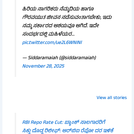
ಹಿರಿಯ ನಾಗರಿಕರು ನೆಮ್ಮದಿಯ ಹಾಗೂ
ಗೌರವಯುತ ಜೀವನ ನಡೆಸುವಂತಾಗಬೇಕು, ಇದು
ನಮ್ಮ ಸರ್ಕಾರದ ಆಶಯವೂ ಆಗಿದೆ. ಇದೇ
ಸಂದರ್ಭದಲ್ಲಿ ಮಹಿಳೆಯರ…
pic.twitter.com/ue2L6WNINl
— Siddaramaiah (@siddaramaiah)
November 28, 2025
ಸೈಟ್ ಖರೀದಿ ಮುನ್ನ
ಬಿಗ್ ಶಾಕ್!
ರೈತರಿಗೆ ಗುಡ್
ಎಚ್ಚರ: ಈ 7
ಕರ್ನಾಟಕದಲ್ಲಿ 4.50
ನ್ಯೂಸ್! ಕೃಷಿ
View all stories
ದಾಖಲೆಗಳಿಲ್ಲದಿದ್ದರೆ
ಲಕ್ಷ BPL ರೇಷನ್
ಯಂತ್ರೋಪ
ನಿಮ್ಮ ಹಣ
ಕಾರ್ಡ್ ರದ್ದು:
ಖರೀದಿಗೆ ₹3 ಲ
ಮಣ್ಣುಪಾಲಾದೀತು!
ನಿಮ್ಮದು ಇದೆಯಾ?
ಸಬ್ಸಿಡಿ
RBI Repo Rate Cut: ಬ್ಯಾಂಕ್ ಸಾಲಗಾರರಿಗೆ
ಸಿಕ್ತು ದೊಡ್ಡ ರಿಲೀಫ್: ಆರ್‌ಬಿಐ ರೆಪೋ ದರ ಇಳಿಕೆ