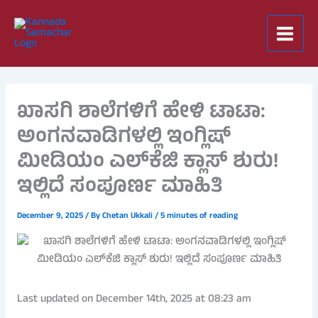
Skip
to
content
ಖಾಸಗಿ ಶಾಲೆಗಳಿಗೆ ಹೇಳಿ ಟಾಟಾ:
ಅಂಗನವಾಡಿಗಳಲ್ಲಿ ಇಂಗ್ಲಿಷ್
ಮೀಡಿಯಂ ಎಲ್‌ಕೆಜಿ ಕ್ಲಾಸ್ ಶುರು!
ಇಲ್ಲಿದೆ ಸಂಪೂರ್ಣ ಮಾಹಿತಿ
December 9, 2025
/ By
Chetan Ukkali
/
5 minutes of reading
Last updated on December 14th, 2025 at 08:23 am