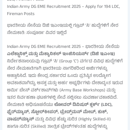
Indian Army DG EME Recruitment 2025 – Apply for 194 LDC,
Fireman Posts
ಭಾರತೀಯ ಸೇನೆಯ ಡಿಜಿ ಇಎಂಇಯಲ್ಲಿ ಗ್ರೂಪ್ ‘ಸಿ’ ಹುದ್ದೆಗಳಿಗೆ ನೇರ
ನೇಮಕಾತಿ: ಸಂಪೂರ್ಣ ವಿವರ ಇಲ್ಲಿದೆ
Indian Army DG EME Recruitment 2025 – ಭಾರತೀಯ ಸೇನೆಯ
ಎಲೆಕ್ಟ್ರಾನಿಕ್ಸ್ ಮತ್ತು ಮೆಕ್ಯಾನಿಕಲ್ ಇಂಜಿನಿಯರ್ಸ್ (ಡಿಜಿ ಇಎಂಇ)
ನಿರ್ದೇಶನಾಲಯವು ಗ್ರೂಪ್ ‘ಸಿ’ (Group ‘C’) ವರ್ಗದ ವಿವಿಧ ಹುದ್ದೆಗಳಿಗೆ
ನೇರ ನೇಮಕಾತಿಗಾಗಿ ಭಾರತೀಯ ನಾಗರಿಕರಿಂದ ಅರ್ಜಿಗಳನ್ನು
ಆಹ್ವಾನಿಸಿದೆ. ಇದು ಕೇಂದ್ರ ಸರ್ಕಾರದ ಒಂದು ಪ್ರತಿಷ್ಠಿತ ಉದ್ಯೋಗ
ಅವಕಾಶವಾಗಿದ್ದು, ಆಸಕ್ತ ಮತ್ತು ಅರ್ಹ ಅಭ್ಯರ್ಥಿಗಳು ದೇಶಾದ್ಯಂತ ಇರುವ
ಆರ್ಮಿ ಬೇಸ್ ವರ್ಕ್‌ಶಾಪ್‌ಗಳು (Army Base Workshops) ಮತ್ತು
ಇತರ ನಿರ್ವಹಣಾ ಘಟಕಗಳಲ್ಲಿ ಸೇವೆ ಸಲ್ಲಿಸಲು ಸುವರ್ಣಾವಕಾಶವಿದೆ.
ನೇಮಕಾತಿ ಅಧಿಸೂಚನೆಯು
ಲೋವರ್ ಡಿವಿಷನ್ ಕ್ಲರ್ಕ್ (LDC),
ಫೈರ್‌ಮ್ಯಾನ್, ಸ್ಟೋರ್‌ಕೀಪರ್, ಟ್ರೇಡ್ಸ್‌ಮನ್ ಮೇಟ್, ಕುಕ್,
ವಾಷರ್‌ಮ್ಯಾನ್
ಮತ್ತು ವಿವಿಧ ಹೆಚ್ಚು ನುರಿತ (Highly Skilled-II)
ಹಾಗೂ ನುರಿತ (Skilled) ತಾಂತ್ರಿಕ ಟ್ರೇಡ್‌ಗಳಂತಹ ಹುದ್ದೆಗಳನ್ನು