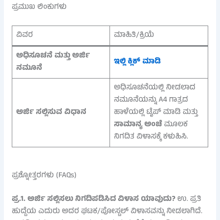
ಪ್ರಮುಖ ಲಿಂಕುಗಳು
ವಿವರ
ಮಾಹಿತಿ/ಕ್ರಿಯೆ
ಅಧಿಸೂಚನೆ ಮತ್ತು ಅರ್ಜಿ
ಇಲ್ಲಿ ಕ್ಲಿಕ್ ಮಾಡಿ
ನಮೂನೆ
ಅಧಿಸೂಚನೆಯಲ್ಲಿ ನೀಡಲಾದ
ನಮೂನೆಯನ್ನು A4 ಗಾತ್ರದ
ಅರ್ಜಿ ಸಲ್ಲಿಸುವ ವಿಧಾನ
ಹಾಳೆಯಲ್ಲಿ ಟೈಪ್ ಮಾಡಿ ಮತ್ತು
ಸಾಮಾನ್ಯ ಅಂಚೆ
ಮೂಲಕ
ನಿಗದಿತ ವಿಳಾಸಕ್ಕೆ ಕಳುಹಿಸಿ.
ಪ್ರಶ್ನೋತ್ತರಗಳು (FAQs)
ಪ್ರ.1. ಅರ್ಜಿ ಸಲ್ಲಿಸಲು ನಿಗದಿಪಡಿಸಿದ ವಿಳಾಸ ಯಾವುದು?
ಉ. ಪ್ರತಿ
ಹುದ್ದೆಯ ಎದುರು ಅದರ ಘಟಕ/ಪೋಸ್ಟಲ್ ವಿಳಾಸವನ್ನು ನೀಡಲಾಗಿದೆ.