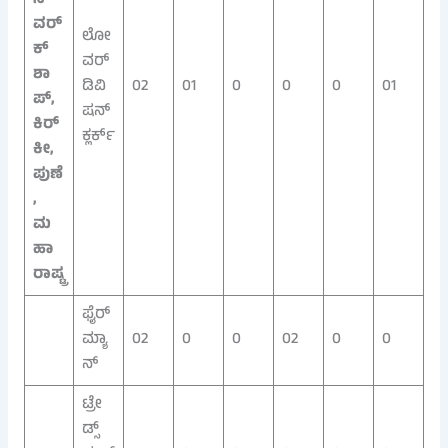
ಸ್
ವರ್
ಲೋ
ಕ್‌
ವರ್
ಶಾ
ಡಿವಿ
02
01
0
0
0
01
ಪ್,
ಷನ್
ಕಿರ್
ಕ್ಲರ್ಕ್
ಕೀ,
ಪುಣೆ
,
ಮ
ಹಾ
ರಾಷ್ಟ್ರ
ಫೈರ್‌
ಮ್ಯಾ
02
0
0
02
0
0
ನ್
ಟ್ರೇ
ಡ್ಸ್‌