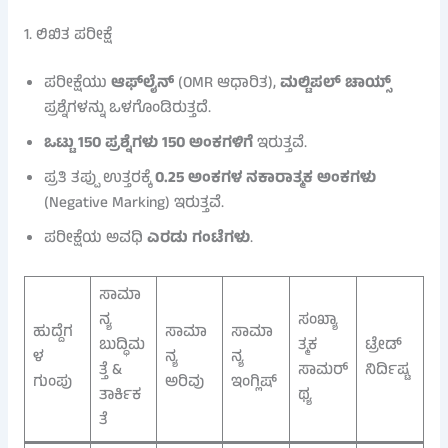
1. ಲಿಖಿತ ಪರೀಕ್ಷೆ
ಪರೀಕ್ಷೆಯು
ಆಫ್‌ಲೈನ್
(OMR ಆಧಾರಿತ),
ಮಲ್ಟಿಪಲ್ ಚಾಯ್ಸ್
ಪ್ರಶ್ನೆಗಳನ್ನು ಒಳಗೊಂಡಿರುತ್ತದೆ.
ಒಟ್ಟು 150 ಪ್ರಶ್ನೆಗಳು 150 ಅಂಕಗಳಿಗೆ
ಇರುತ್ತವೆ.
ಪ್ರತಿ ತಪ್ಪು ಉತ್ತರಕ್ಕೆ
0.25 ಅಂಕಗಳ ನಕಾರಾತ್ಮಕ ಅಂಕಗಳು
(Negative Marking) ಇರುತ್ತವೆ.
ಪರೀಕ್ಷೆಯ ಅವಧಿ
ಎರಡು ಗಂಟೆಗಳು
.
ಸಾಮಾ
ನ್ಯ
ಸಂಖ್ಯಾ
ಹುದ್ದೆಗ
ಸಾಮಾ
ಸಾಮಾ
ಬುದ್ಧಿಮ
ತ್ಮಕ
ಟ್ರೇಡ್
ಳ
ನ್ಯ
ನ್ಯ
ತ್ತೆ &
ಸಾಮರ್
ನಿರ್ದಿಷ್ಟ
ಗುಂಪು
ಅರಿವು
ಇಂಗ್ಲಿಷ್
ತಾರ್ಕಿಕ
ಥ್ಯ
ತೆ