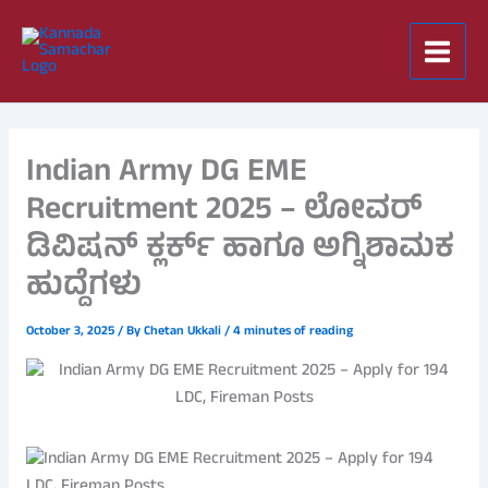
Skip
to
content
Indian Army DG EME
Recruitment 2025 – ಲೋವರ್
ಡಿವಿಷನ್ ಕ್ಲರ್ಕ್ ಹಾಗೂ ಅಗ್ನಿಶಾಮಕ
ಹುದ್ದೆಗಳು
October 3, 2025
/ By
Chetan Ukkali
/
4 minutes of reading