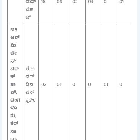
ಮನ್
16
09
02
04
0
01
ಮೇ
ಟ್
515
ಆರ್
ಮಿ
ಬೇ
ಸ್
ವರ್
ಲೋ
ಕ್‌
ವರ್
ಶಾ
ಡಿವಿ
02
01
0
0
01
0
ಪ್,
ಷನ್
ಬೆಂಗ
ಕ್ಲರ್ಕ್
ಳೂ
ರು,
ಕರ್
ನಾ
ಟಕ