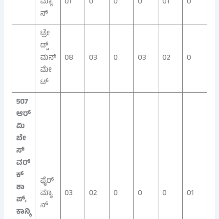
ಮ್ಯಾ
01
0
0
0
01
0
ನ್
ಟ್ರೇ
ಡ್ಸ್‌
ಮನ್
08
03
0
03
02
0
ಮೇ
ಟ್
507
ಆರ್
ಮಿ
ಬೇ
ಸ್
ವರ್
ಕ್‌
ಫೈರ್‌
ಶಾ
ಮ್ಯಾ
03
02
0
0
0
01
ಪ್,
ನ್
ಕಾನ್ಕಿ