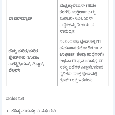
ಮೆಟ್ರಿಕ್ಯುಲೇಷನ್ (10ನೇ
ತರಗತಿ) ಉತ್ತೀರ್ಣ
ಮತ್ತು
ವಾಷರ್‌ಮ್ಯಾನ್
ಮಿಲಿಟರಿ/ಸಿವಿಲಿಯನ್
ಬಟ್ಟೆಗಳನ್ನು ತೊಳೆಯುವ
ಸಾಮರ್ಥ್ಯ.
ಸಂಬಂಧಪಟ್ಟ ಟ್ರೇಡ್‌ನಲ್ಲಿ
ITI
ಪ್ರಮಾಣಪತ್ರದೊಂದಿಗೆ 10+2
ಹೆಚ್ಚು ನುರಿತ/ನುರಿತ
ಉತ್ತೀರ್ಣ
(ಕೆಲವು ಹುದ್ದೆಗಳಿಗೆ)
ಟ್ರೇಡ್‌ಗಳು (ಉದಾ:
ಅಥವಾ
ITI ಪ್ರಮಾಣಪತ್ರ
. OR
ಎಲೆಕ್ಟ್ರಿಷಿಯನ್, ಫಿಟ್ಟರ್,
ಸಶಸ್ತ್ರ ಪಡೆಗಳ ಸಿಬ್ಬಂದಿ/ಮಾಜಿ
ವೆಲ್ಡರ್)
ಸೈನಿಕರು ಸೂಕ್ತ ಟ್ರೇಡ್‌ನಲ್ಲಿ
ಗ್ರೇಡ್ 1 ರಲ್ಲಿ ಇರಬೇಕು.
ವಯೋಮಿತಿ
ಕನಿಷ್ಠ ವಯಸ್ಸು:
18 ವರ್ಷಗಳು.