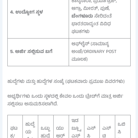
ಕಾನ್ಕಿನಾರಾ, ಪ್ರಯಾಗ್ರಾಜ್,
ಆಗ್ರಾ, ಮೀರತ್, ಪುಣೆ,
4. ಉದ್ಯೋಗ ಸ್ಥಳ
ಬೆಂಗಳೂರು
ಸೇರಿದಂತೆ
ಭಾರತದಾದ್ಯಂತ ವಿವಿಧ
ಘಟಕಗಳು
ಆಫ್‌ಲೈನ್ (ಸಾಮಾನ್ಯ
5. ಅರ್ಜಿ ಸಲ್ಲಿಸುವ ಬಗೆ
ಅಂಚೆ/ORDINARY POST
ಮೂಲಕ)
ಹುದ್ದೆಗಳು ಮತ್ತು ಹುದ್ದೆಗಳ ಸಂಖ್ಯೆ (ಘಟಕವಾರು ಪ್ರಮುಖ ವಿವರಗಳು)
ಅಭ್ಯರ್ಥಿಗಳು ಒಂದು ಸ್ಥಳದಲ್ಲಿ ಕೇವಲ ಒಂದು ಟ್ರೇಡ್‌ಗೆ ಮಾತ್ರ ಅರ್ಜಿ
ಸಲ್ಲಿಸಲು ಅನುಮತಿಸಲಾಗಿದೆ.
ಇಡ
ಹುದ್ದೆ
ಒಬಿ
ಘಟ
ಒಟ್ಟು
ಯು
ಬ್ಲ್ಯೂ
ಎಸ್‌
ಎಸ್‌
ಯ
ಸಿ
ಕ/
ಹುದ್ದೆ
ಆರ್
ಎಸ್
ಸಿ
ಟಿ