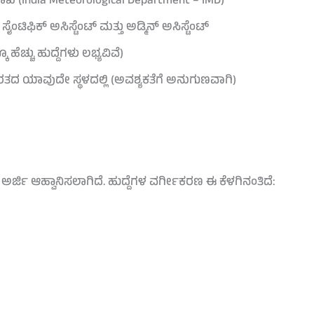
India Meteorological Department – IMD)
I, I), ಸೈಂಟಿಫಿಕ್ ಅಸಿಸ್ಟೆಂಟ್ ಮತ್ತು ಅಡ್ಮಿನ್ ಅಸಿಸ್ಟೆಂಟ್
ೂ ಹೆಚ್ಚು ಹುದ್ದೆಗಳು ಲಭ್ಯವಿವೆ)
ದ ಯಾವುದೇ ಸ್ಥಳದಲ್ಲಿ (ಅವಶ್ಯಕತೆಗೆ ಅನುಗುಣವಾಗಿ)
ರ್ಜಿ ಆಹ್ವಾನಿಸಲಾಗಿದೆ. ಹುದ್ದೆಗಳ ವರ್ಗೀಕರಣ ಈ ಕೆಳಗಿನಂತಿದೆ: