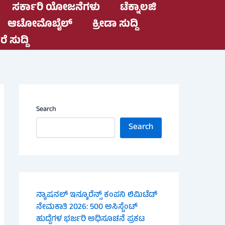
ಸರ್ಕಾರಿ ಯೋಜನೆಗಳು
ಟೆಕ್ನಾಲಜಿ
ಆಟೋಮೊಬೈಲ್
ಕ್ರೀಡಾ ಸುದ್ದಿ
ೆ ಸುದ್ದಿ
Search
Search
ನ್ಯಾಷನಲ್ ಇನ್ಶೂರೆನ್ಸ್ ಕಂಪನಿ ಲಿಮಿಟೆಡ್
ನೇಮಕಾತಿ 2026: 500 ಅಸಿಸ್ಟೆಂಟ್
ಹುದ್ದೆಗಳ ಭರ್ಜರಿ ಅಧಿಸೂಚನೆ ಪ್ರಕಟ