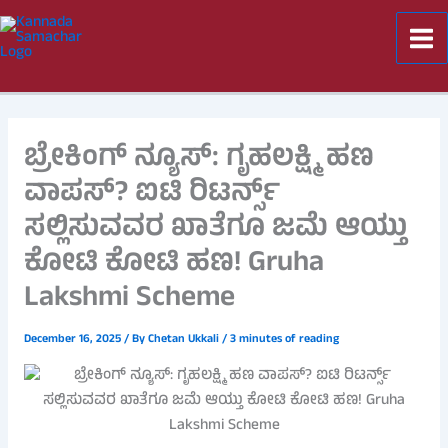
Skip
to
content
ಬ್ರೇಕಿಂಗ್ ನ್ಯೂಸ್: ಗೃಹಲಕ್ಷ್ಮಿ ಹಣ
ವಾಪಸ್? ಐಟಿ ರಿಟರ್ನ್ಸ್
ಸಲ್ಲಿಸುವವರ ಖಾತೆಗೂ ಜಮೆ ಆಯ್ತು
ಕೋಟಿ ಕೋಟಿ ಹಣ! Gruha
Lakshmi Scheme
December 16, 2025
/ By
Chetan Ukkali
/
3 minutes of reading