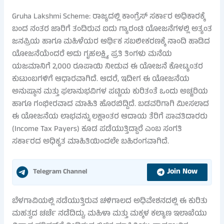
Gruha Lakshmi Scheme: ರಾಜ್ಯದಲ್ಲಿ ಕಾಂಗ್ರೆಸ್ ಸರ್ಕಾರ ಅಧಿಕಾರಕ್ಕೆ
ಬಂದ ನಂತರ ಜಾರಿಗೆ ತಂದಿರುವ ಐದು ಗ್ಯಾರಂಟಿ ಯೋಜನೆಗಳಲ್ಲಿ ಅತ್ಯಂತ
ಜನಪ್ರಿಯ ಹಾಗೂ ಮಹಿಳೆಯರ ಆರ್ಥಿಕ ಸಬಲೀಕರಣಕ್ಕೆ ನಾಂದಿ ಹಾಡಿದ
ಯೋಜನೆಯೆಂದರೆ ಅದು ಗೃಹಲಕ್ಷ್ಮಿ. ಪ್ರತಿ ತಿಂಗಳು ಮನೆಯ
ಯಜಮಾನಿಗೆ 2,000 ರೂಪಾಯಿ ನೀಡುವ ಈ ಯೋಜನೆ ಕೋಟ್ಯಂತರ
ಕುಟುಂಬಗಳಿಗೆ ಆಧಾರವಾಗಿದೆ. ಆದರೆ, ಇದೀಗ ಈ ಯೋಜನೆಯ
ಅನುಷ್ಠಾನ ಮತ್ತು ಫಲಾನುಭವಿಗಳ ಪಟ್ಟಿಯ ಕುರಿತಂತೆ ಒಂದು ಅಚ್ಚರಿಯ
ಹಾಗೂ ಗಂಭೀರವಾದ ಮಾಹಿತಿ ಹೊರಬಿದ್ದಿದೆ. ಬಡವರಿಗಾಗಿ ಮೀಸಲಾದ
ಈ ಯೋಜನೆಯ ಲಾಭವನ್ನು ಲಕ್ಷಾಂತರ ಆದಾಯ ತೆರಿಗೆ ಪಾವತಿದಾರರು
(Income Tax Payers) ಕೂಡ ಪಡೆಯುತ್ತಿದ್ದಾರೆ ಎಂಬ ಸಂಗತಿ
ಸರ್ಕಾರದ ಅಧಿಕೃತ ಮಾಹಿತಿಯಿಂದಲೇ ಬಹಿರಂಗವಾಗಿದೆ.
Join Now
Telegram Channel
ಬೆಳಗಾವಿಯಲ್ಲಿ ನಡೆಯುತ್ತಿರುವ ಚಳಿಗಾಲದ ಅಧಿವೇಶನದಲ್ಲಿ ಈ ಕುರಿತು
ಮಹತ್ವದ ಚರ್ಚೆ ನಡೆದಿದ್ದು, ಮಹಿಳಾ ಮತ್ತು ಮಕ್ಕಳ ಕಲ್ಯಾಣ ಇಲಾಖೆಯು