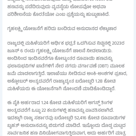
ಹಣವನ್ನು ಪಡೆದಿರುವುದು ವ್ಯವಸ್ಥೆಯ ಲೋಪವೋ ಅಥವಾ
ಪರಿಶೀಲನೆಯ ಕೊರತೆಯೋ ಎಂಬ ಪ್ರಶ್ನೆಯನ್ನು ಹುಟ್ಟುಹಾಕಿದೆ.
ಗೃಹಲಕ್ಷ್ಮಿ ಯೋಜನೆಗೆ ಹರಿದು ಬಂದಿರುವ ಅನುದಾನದ ಲೆಕ್ಕಾಚಾರ
ರಾಜ್ಯದಲ್ಲಿ ಮಹಿಳೆಯರಿಗೆ ಆರ್ಥಿಕ ಭದ್ರತೆ ಒದಗಿಸುವ ನಿಟ್ಟಿನಲ್ಲಿ 2023ರ
ಜೂನ್ 6 ರಂದು ಗೃಹಲಕ್ಷ್ಮಿ ಯೋಜನೆಗೆ ಚಾಲನೆ ನೀಡಲಾಯಿತು.
ಅಂದಿನಿಂದ ಇಂದಿನವರೆಗೂ ಕೋಟ್ಯಂತರ ರೂಪಾಯಿ ಹಣವನ್ನು
ಫಲಾನುಭವಿಗಳ ಖಾತೆಗಳಿಗೆ ನೇರ ನಗದು ವರ್ಗಾವಣೆ (DBT) ಮೂಲಕ
ಜಮೆ ಮಾಡಲಾಗುತ್ತಿದೆ. ಇಲಾಖೆಯು ನೀಡಿರುವ ಅಂಕಿ-ಅಂಶಗಳ ಪ್ರಕಾರ,
ಅಕ್ಟೋಬರ್ ಅಂತ್ಯದವರೆಗೆ ರಾಜ್ಯಾದ್ಯಂತ ಬರೋಬ್ಬರಿ 1.28 ಕೋಟಿ
ಮಹಿಳೆಯರು ಈ ಯೋಜನೆಗಾಗಿ ನೋಂದಣಿ ಮಾಡಿಕೊಂಡಿದ್ದಾರೆ.
ಈ ಪೈಕಿ ಅರ್ಹರಾದ 1.24 ಕೋಟಿ ಮಹಿಳೆಯರಿಗೆ ಆಗಸ್ಟ್ ತಿಂಗಳ
ಅಂತ್ಯದವರೆಗೆ ಒಟ್ಟು 22 ಕಂತುಗಳಲ್ಲಿ ಹಣವನ್ನು ಪಾವತಿಸಲಾಗಿದೆ.
ಇದಕ್ಕಾಗಿ ರಾಜ್ಯ ಸರ್ಕಾರವು ಬರೋಬ್ಬರಿ 52,416 ಕೋಟಿ ರೂಪಾಯಿಗಳ
ಬೃಹತ್ ಅನುದಾನವನ್ನು ಬಿಡುಗಡೆ ಮಾಡಿದೆ. ಇಷ್ಟೊಂದು ದೊಡ್ಡ ಮಟ್ಟದ
ಸಾರ್ವಜನಿಕ ಹಣ ವಿನಿಯೋಗವಾಗುತ್ತಿರುವಾಗ, ಅದು ಅರ್ಹರಿಗೆ ಮಾತ್ರ