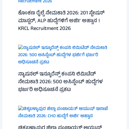
ಕೊಂಕಣ ರೈಲ್ವೆ ನೇಮಕಾತಿ 2026: 201 ಸ್ಟೇಷನ್
ಮಾಸ್ಟರ್, ALP ಹುದ್ದೆಗಳಿಗೆ ಅರ್ಜಿ ಅಹ್ವಾನ ।
KRCL Recruitment 2026
ನ್ಯಾಷನಲ್ ಇನ್ಶೂರೆನ್ಸ್ ಕಂಪನಿ ಲಿಮಿಟೆಡ್
ನೇಮಕಾತಿ 2026: 500 ಅಸಿಸ್ಟೆಂಟ್ ಹುದ್ದೆಗಳ
ಭರ್ಜರಿ ಅಧಿಸೂಚನೆ ಪ್ರಕಟ
ಚಿಕ್ಕಬಳ್ಳಾಪುರ ಜಿಲ್ಲಾ ಪಂಚಾಯತ್ ಆಯುಷ್