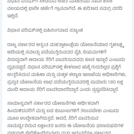
ವಿಧಾನ ಪರಿಷತ್‌ಗೆ ನೀಡಿರುವ ಲಿಖಿತ ಮಾಹಿತಿಯು ಸಾರ್ವಜನಿಕ
ವಲಯದಲ್ಲಿ ಭಾರೀ ಚರ್ಚೆಗೆ ಗ್ರಾಸವಾಗಿದೆ. ಈ ಕುರಿತಾದ ಸಮಗ್ರ ವರದಿ
ಇಲ್ಲಿದೆ.
ವಿಧಾನ ಪರಿಷತ್‌ನಲ್ಲಿ ಬಹಿರಂಗವಾದ ಸತ್ಯಾಂಶ
ರಾಜ್ಯ ಸರ್ಕಾರದ ಅತ್ಯಂತ ಮಹತ್ವಾಕಾಂಕ್ಷೆಯ ಯೋಜನೆಯಾದ ಗೃಹಲಕ್ಷ್ಮಿ
ಅಡಿಯಲ್ಲಿ ಸವಲತ್ತು ಪಡೆಯುತ್ತಿರುವವರ ಪೈಕಿ, ನಿಯಮಗಳಿಗೆ
ವಿರುದ್ಧವಾಗಿ ಆದಾಯ ತೆರಿಗೆ ಪಾವತಿಸುವವರು ಕೂಡ ಇದ್ದಾರೆ ಎಂಬುದು
ದೃಢಪಟ್ಟಿದೆ. ವಿಧಾನ ಪರಿಷತ್‌ನಲ್ಲಿ ಕೇಳಲಾದ ಚುಕ್ಕೆ ಗುರುತಿಲ್ಲದ ಪ್ರಶ್ನೆಗೆ
ಉತ್ತರಿಸಿರುವ ಮಹಿಳಾ ಮತ್ತು ಮಕ್ಕಳ ಕಲ್ಯಾಣ ಇಲಾಖೆಯ ಅಧಿಕಾರಿಗಳು,
ಪ್ರಸ್ತುತ ಯೋಜನೆಯ ಲಾಭ ಪಡೆಯುತ್ತಿರುವವರಲ್ಲಿ ಸುಮಾರು 1.80 ಲಕ್ಷ
ಮಂದಿ ಆದಾಯ ತೆರಿಗೆ ಪಾವತಿದಾರರಿದ್ದಾರೆ ಎಂದು ಸ್ಪಷ್ಟಪಡಿಸಿದ್ದಾರೆ.
ಸಾಮಾನ್ಯವಾಗಿ ಸರ್ಕಾರದ ಯೋಜನೆಗಳು ಆರ್ಥಿಕವಾಗಿ
ಹಿಂದುಳಿದವರಿಗೆ ಮತ್ತು ಬಡ ಕುಟುಂಬಗಳಿಗೆ ತಲುಪಬೇಕು ಎಂಬುದು
ಮೂಲ ಉದ್ದೇಶವಾಗಿರುತ್ತದೆ. ಆದರೆ, ತೆರಿಗೆ ಪಾವತಿಸುವ
ಸಾಮರ್ಥ್ಯವಿರುವ ಲಕ್ಷಾಂತರ ಜನರು ಈ ಯೋಜನೆಯ ಫಲಾನುಭವಿಗಳ
ಪಟ್ಟಿಯಲ್ಲಿ ಸೇರಿಕೊಂಡಿರುವುದು ಮತ್ತು ಇದುವರೆಗೂ ಸರ್ಕಾರದ