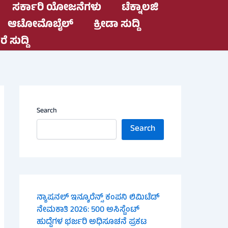
ಸರ್ಕಾರಿ ಯೋಜನೆಗಳು
ಟೆಕ್ನಾಲಜಿ
ಆಟೋಮೊಬೈಲ್
ಕ್ರೀಡಾ ಸುದ್ದಿ
ೆ ಸುದ್ದಿ
Search
Search
ನ್ಯಾಷನಲ್ ಇನ್ಶೂರೆನ್ಸ್ ಕಂಪನಿ ಲಿಮಿಟೆಡ್
ನೇಮಕಾತಿ 2026: 500 ಅಸಿಸ್ಟೆಂಟ್
ಹುದ್ದೆಗಳ ಭರ್ಜರಿ ಅಧಿಸೂಚನೆ ಪ್ರಕಟ