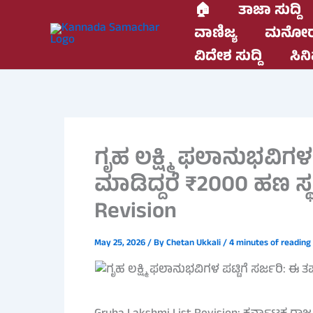
Skip
🏠
ತಾಜಾ ಸುದ್ದಿ
to
ವಾಣಿಜ್ಯ
ಮನೋರ
content
ವಿದೇಶ ಸುದ್ದಿ
ಸಿನಿ
ಗೃಹ ಲಕ್ಷ್ಮಿ ಫಲಾನುಭವಿಗಳ ಪ
ಮಾಡಿದ್ದರೆ ₹2000 ಹಣ ಸ್ಥ
Revision
May 25, 2026
/ By
Chetan Ukkali
/
4 minutes of reading