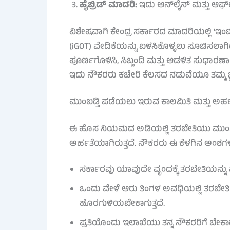
ಹೈಬ್ರಿಡ್ ಮಾದರಿ:
ಇದು ಆನ್‌ಲೈನ್ ಮತ್ತು ಆಫ್‌ಲ
ವಿಶೇಷವಾಗಿ ಕೇಂದ್ರ ಸರ್ಕಾರದ ಮಾದರಿಯಲ್ಲಿ ‘ಇಂಟ
(iGOT) ವೇದಿಕೆಯನ್ನು ಬಳಸಿಕೊಳ್ಳಲು ಸೂಚಿಸಲಾಗಿದ
ಪೂರ್ಣಗೊಳಿಸಿ, ಸಿಬ್ಬಂದಿ ಮತ್ತು ಆಡಳಿತ ಸುಧಾರಣಾ
ಇದು ನೌಕರರು ಕಚೇರಿ ಕೆಲಸದ ನಡುವೆಯೂ ತಮ್ಮ ಜ್ಞಾ
ಮುಂಬಡ್ತಿ ಪಡೆಯಲು ಇರುವ ಕಾಲಮಿತಿ ಮತ್ತು ಅರ್
ಈ ಹೊಸ ನಿಯಮದ ಅಡಿಯಲ್ಲಿ ತರಬೇತಿಯು ಮುಂಬಡ್ತ
ಅರ್ಹತೆಯಾಗಿರುತ್ತದೆ. ನೌಕರರು ಈ ಕೆಳಗಿನ ಅಂಶಗ
ಸರ್ಕಾರವು ಯಾವುದೇ ವೃಂದಕ್ಕೆ ತರಬೇತಿಯನ್ನ
ಒಂದು ವೇಳೆ ಆರು ತಿಂಗಳ ಅವಧಿಯಲ್ಲಿ ತರಬೇತಿ 
ಹೊರಗುಳಿಯಬೇಕಾಗುತ್ತದೆ.
ಪ್ರತಿಯೊಂದು ಇಲಾಖೆಯು ತನ್ನ ನೌಕರರಿಗೆ ಬೇಕಾದ ನಿ