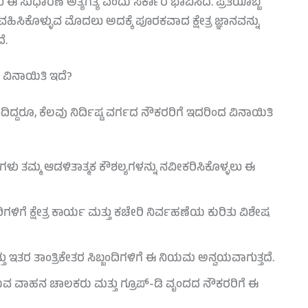
ು ಈ ಸುಧಾರಣೆ ಅತ್ಯಗತ್ಯ ಎಂದು ಸರ್ಕಾರ ಭಾವಿಸಿದೆ. ಪ್ರತಿಯೊಬ್ಬ
ಿಸಿಕೊಳ್ಳುವ ಮೊದಲು ಅದಕ್ಕೆ ಪೂರಕವಾದ ಕ್ಷೇತ್ರ ಜ್ಞಾನವನ್ನು
ೆ.
 ವಿನಾಯಿತಿ ಇದೆ?
ಿದ್ದರೂ, ಕೆಲವು ನಿರ್ದಿಷ್ಟ ವರ್ಗದ ನೌಕರರಿಗೆ ಇದರಿಂದ ವಿನಾಯಿತಿ
ಳು ತಮ್ಮ ಆಡಳಿತಾತ್ಮಕ ಕೌಶಲ್ಯಗಳನ್ನು ನವೀಕರಿಸಿಕೊಳ್ಳಲು ಈ
ಗೆ ಕ್ಷೇತ್ರ ಕಾರ್ಯ ಮತ್ತು ಕಚೇರಿ ನಿರ್ವಹಣೆಯ ಕುರಿತು ವಿಶೇಷ
ಇತರ ತಾಂತ್ರಿಕೇತರ ಸಿಬ್ಬಂದಿಗಳಿಗೆ ಈ ನಿಯಮ ಅನ್ವಯವಾಗುತ್ತದೆ.
ಿರುವ ವಾಹನ ಚಾಲಕರು ಮತ್ತು ಗ್ರೂಪ್-ಡಿ ವೃಂದದ ನೌಕರರಿಗೆ ಈ