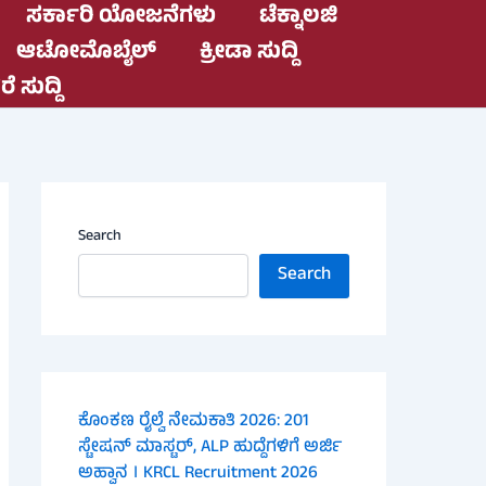
ಸರ್ಕಾರಿ ಯೋಜನೆಗಳು
ಟೆಕ್ನಾಲಜಿ
ಆಟೋಮೊಬೈಲ್
ಕ್ರೀಡಾ ಸುದ್ದಿ
ೆ ಸುದ್ದಿ
Search
Search
ಕೊಂಕಣ ರೈಲ್ವೆ ನೇಮಕಾತಿ 2026: 201
ಸ್ಟೇಷನ್ ಮಾಸ್ಟರ್, ALP ಹುದ್ದೆಗಳಿಗೆ ಅರ್ಜಿ
ಅಹ್ವಾನ । KRCL Recruitment 2026