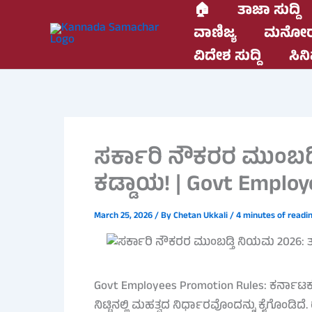
Skip
🏠
ತಾಜಾ ಸುದ್ದಿ
to
ವಾಣಿಜ್ಯ
ಮನೋರ
content
ವಿದೇಶ ಸುದ್ದಿ
ಸಿನಿ
ಸರ್ಕಾರಿ ನೌಕರರ ಮುಂಬಡ್
ಕಡ್ಡಾಯ! | Govt Emplo
March 25, 2026
/ By
Chetan Ukkali
/
4 minutes of readi
Govt Employees Promotion Rules: ಕರ್ನಾಟಕ ರ
ನಿಟ್ಟಿನಲ್ಲಿ ಮಹತ್ವದ ನಿರ್ಧಾರವೊಂದನ್ನು ಕೈಗೊಂಡಿದೆ