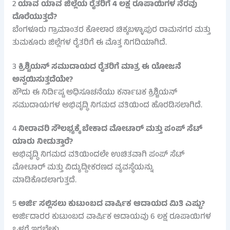
2
ಯಾವ ಯಾವ ಜಿಲ್ಲೆಯ ರೈತರಿಗೆ 4 ಲಕ್ಷ ರೂಪಾಯಿಗಳ ನೆರವು
ದೊರೆಯುತ್ತದೆ?
ಬೆಂಗಳೂರು ಗ್ರಾಮಾಂತರ ಕೋಲಾರ ಚಿಕ್ಕಬಳ್ಳಾಪುರ ರಾಮನಗರ ಮತ್ತು
ತುಮಕೂರು ಜಿಲ್ಲೆಗಳ ರೈತರಿಗೆ ಈ ಮೊತ್ತ ನಿಗದಿಯಾಗಿದೆ.
3
ಕ್ರಿಶ್ಚಿಯನ್ ಸಮುದಾಯದ ರೈತರಿಗೆ ಮಾತ್ರ ಈ ಯೋಜನೆ
ಅನ್ವಯಿಸುತ್ತದೆಯೇ?
ಹೌದು ಈ ನಿರ್ದಿಷ್ಟ ಅಧಿಸೂಚನೆಯು ಕರ್ನಾಟಕ ಕ್ರಿಶ್ಚಿಯನ್
ಸಮುದಾಯಗಳ ಅಭಿವೃದ್ಧಿ ನಿಗಮದ ವತಿಯಿಂದ ಹೊರಡಿಸಲಾಗಿದೆ.
4
ನೀರಾವರಿ ಸೌಲಭ್ಯಕ್ಕೆ ಬೇಕಾದ ಮೋಟಾರ್ ಮತ್ತು ಪಂಪ್ ಸೆಟ್
ಯಾರು ನೀಡುತ್ತಾರೆ?
ಅಭಿವೃದ್ಧಿ ನಿಗಮದ ವತಿಯಿಂದಲೇ ಉಚಿತವಾಗಿ ಪಂಪ್ ಸೆಟ್
ಮೋಟಾರ್ ಮತ್ತು ವಿದ್ಯುದ್ದೀಕರಣದ ವ್ಯವಸ್ಥೆಯನ್ನು
ಮಾಡಿಕೊಡಲಾಗುತ್ತದೆ.
5
ಅರ್ಜಿ ಸಲ್ಲಿಸಲು ಕುಟುಂಬದ ವಾರ್ಷಿಕ ಆದಾಯದ ಮಿತಿ ಎಷ್ಟು?
ಅರ್ಜಿದಾರರ ಕುಟುಂಬದ ವಾರ್ಷಿಕ ಆದಾಯವು 6 ಲಕ್ಷ ರೂಪಾಯಿಗಳ
ಒಳಗೆ ಇರಬೇಕು.