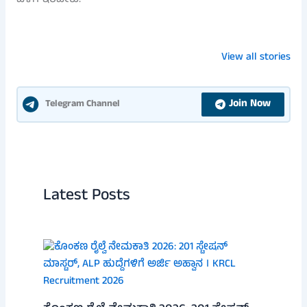
ಸೈಟ್ ಖರೀದಿ ಮುನ್ನ
ಬಿಗ್ ಶಾಕ್!
ರೈತರಿಗೆ ಗುಡ್
ಎಚ್ಚರ: ಈ 7
ಕರ್ನಾಟಕದಲ್ಲಿ 4.50
ನ್ಯೂಸ್! ಕೃಷಿ
View all stories
ದಾಖಲೆಗಳಿಲ್ಲದಿದ್ದರೆ
ಲಕ್ಷ BPL ರೇಷನ್
ಯಂತ್ರೋಪ
ನಿಮ್ಮ ಹಣ
ಕಾರ್ಡ್ ರದ್ದು:
ಖರೀದಿಗೆ ₹3 ಲ
ಮಣ್ಣುಪಾಲಾದೀತು!
ನಿಮ್ಮದು ಇದೆಯಾ?
ಸಬ್ಸಿಡಿ
Join Now
Telegram Channel
Latest Posts