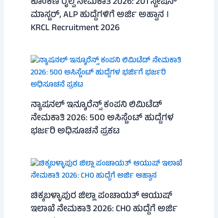
ಕೊಂಕಣ ರೈಲ್ವೆ ನೇಮಕಾತಿ 2026: 201 ಸ್ಟೇಷನ್
ಮಾಸ್ಟರ್, ALP ಹುದ್ದೆಗಳಿಗೆ ಅರ್ಜಿ ಅಹ್ವಾನ ।
KRCL Recruitment 2026
ನ್ಯಾಷನಲ್ ಇನ್ಶೂರೆನ್ಸ್ ಕಂಪನಿ ಲಿಮಿಟೆಡ್
ನೇಮಕಾತಿ 2026: 500 ಅಸಿಸ್ಟೆಂಟ್ ಹುದ್ದೆಗಳ
ಭರ್ಜರಿ ಅಧಿಸೂಚನೆ ಪ್ರಕಟ
ಚಿಕ್ಕಬಳ್ಳಾಪುರ ಜಿಲ್ಲಾ ಪಂಚಾಯತ್ ಆಯುಷ್
ಇಲಾಖೆ ನೇಮಕಾತಿ 2026: CHO ಹುದ್ದೆಗೆ ಅರ್ಜಿ