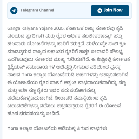
Join Now
Telegram Channel
Ganga Kalyana Yojane 2025: ಕರ್ನಾಟಕ ರಾಜ್ಯ ಸರ್ಕಾರವು ಕೃಷಿ
ವಲಯದ ಪ್ರಗತಿಗಾಗಿ ಮತ್ತು ರೈತರ ಆರ್ಥಿಕ ಸಬಲೀಕರಣಕ್ಕಾಗಿ ಹತ್ತು
ಹಲವಾರು ಯೋಜನೆಗಳನ್ನು ಜಾರಿಗೆ ತರುತ್ತಿದೆ. ಮಳೆಯನ್ನೇ ನಂಬಿ ಕೃಷಿ
ಮಾಡುತ್ತಿರುವ ರಾಜ್ಯದ ಲಕ್ಷಾಂತರ ರೈತರಿಗೆ ಶಾಶ್ವತ ನೀರಾವರಿ ಸೌಲಭ್ಯ
ಒದಗಿಸುವುದು ಸರ್ಕಾರದ ಮುಖ್ಯ ಗುರಿಯಾಗಿದೆ. ಈ ನಿಟ್ಟಿನಲ್ಲಿ ಕರ್ನಾಟಕ
ಕ್ರಿಶ್ಚಿಯನ್ ಸಮುದಾಯಗಳ ಅಭಿವೃದ್ಧಿ ನಿಗಮದ ವತಿಯಿಂದ ಪ್ರಸಕ್ತ
ಸಾಲಿನ ಗಂಗಾ ಕಲ್ಯಾಣ ಯೋಜನೆಯಡಿ ಅರ್ಜಿಗಳನ್ನು ಆಹ್ವಾನಿಸಲಾಗಿದೆ.
ಈ ಯೋಜನೆಯು ರೈತರ ಪಾಲಿಗೆ ಅತ್ಯಂತ ಲಾಭದಾಯಕವಾಗಿದ್ದು, ಸಣ್ಣ
ಮತ್ತು ಅತೀ ಸಣ್ಣ ರೈತರು ಇದರ ಸದುಪಯೋಗವನ್ನು
ಪಡೆದುಕೊಳ್ಳಬಹುದಾಗಿದೆ. ನೀರಾವರಿ ಸಮಸ್ಯೆಯಿಂದ ಕೃಷಿ
ಚಟುವಟಿಕೆಗಳನ್ನು ನಡೆಸಲು ಕಷ್ಟಪಡುತ್ತಿರುವ ರೈತರಿಗೆ ಈ ಯೋಜನೆ
ಹೊಸ ಭರವಸೆಯನ್ನು ನೀಡಿದೆ.
ಗಂಗಾ ಕಲ್ಯಾಣ ಯೋಜನೆಯ ಅಡಿಯಲ್ಲಿ ಸಿಗುವ ಲಾಭಗಳು