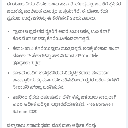
ಈ ಯೋಜನೆಯು ಕೇವಲ ಒಂದು ಸರ್ಕಾರಿ ಸೌಲಭ್ಯವಲ್ಲ, ಬದಲಿಗೆ ಕೃಷಿಕರ
ಬದುಕನ್ನು ಬದಲಿಸುವ ಮಹತ್ವದ ಹೆಜ್ಜೆಯಾಗಿದೆ. ಈ ಯೋಜನೆಯ
ಪ್ರಮುಖ ಉದ್ದೇಶಗಳನ್ನು ಈ ಕೆಳಗಿನಂತೆ ತಿಳಿಯಬಹುದು:
ಗ್ರಾಮೀಣ ಪ್ರದೇಶದ ರೈತರಿಗೆ ಅವರ ಜಮೀನಿನಲ್ಲಿ ಉಚಿತವಾಗಿ
ಕೊಳವೆ ಬಾವಿಗಳನ್ನು ಕೊರೆಯಿಸಿಕೊಡಲಾಗುತ್ತದೆ.
ಕೇವಲ ಬಾವಿ ಕೊರೆಯುವುದು ಮಾತ್ರವಲ್ಲದೆ, ಅದಕ್ಕೆ ಬೇಕಾದ ಪಂಪ್
ಮೋಟಾರ್ ಸೆಟ್‌ಗಳನ್ನು ಸಹ ನಿಗಮದ ವತಿಯಿಂದಲೇ
ಪೂರೈಸಲಾಗುತ್ತದೆ.
ಕೊಳವೆ ಬಾವಿಗೆ ಅವಶ್ಯಕವಿರುವ ವಿದ್ಯುದ್ದೀಕರಣದ ಸಂಪೂರ್ಣ
ಜವಾಬ್ದಾರಿಯನ್ನು ಸರ್ಕಾರವೇ ವಹಿಸಿಕೊಂಡು ರೈತರ ಜಮೀನುಗಳಿಗೆ
ನೀರಾವರಿ ಸೌಲಭ್ಯ ಒದಗಿಸುತ್ತದೆ.
ಇದರಿಂದ ರೈತರು ವರ್ಷಪೂರ್ತಿ ಬೆಳೆಗಳನ್ನು ಬೆಳೆಯಲು ಸಾಧ್ಯವಾಗಿ,
ಅವರ ಆರ್ಥಿಕ ಪರಿಸ್ಥಿತಿ ಸುಧಾರಣೆಯಾಗುತ್ತದೆ. Free Borewell
Scheme 2025
ಜಿಲ್ಲಾವಾರು ಸಹಾಯಧನದ ಮೊತ್ತ ಮತ್ತು ಆರ್ಥಿಕ ನೆರವು