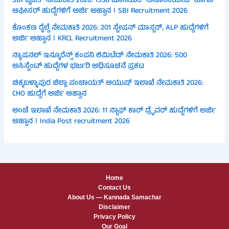
SBI ಬೃಹತ್ ನೇಮಕಾತಿ 2026: 1538 ಜೂನಿಯರ್ ಅಸೋಸಿಯೇಟ್ ಹಾಗೂ
ಆಫೀಸರ್ ಹುದ್ದೆಗಳಿಗೆ ಅರ್ಜಿ ಅಹ್ವಾನ । SBI Recruitment 2026
ಕೊಂಕಣ ರೈಲ್ವೆ ನೇಮಕಾತಿ 2026: 201 ಸ್ಟೇಷನ್ ಮಾಸ್ಟರ್, ALP ಹುದ್ದೆಗಳಿಗೆ
ಅರ್ಜಿ ಅಹ್ವಾನ । KRCL Recruitment 2026
ನ್ಯಾಷನಲ್ ಇನ್ಶೂರೆನ್ಸ್ ಕಂಪನಿ ಲಿಮಿಟೆಡ್ ನೇಮಕಾತಿ 2026: 500
ಅಸಿಸ್ಟೆಂಟ್ ಹುದ್ದೆಗಳ ಭರ್ಜರಿ ಅಧಿಸೂಚನೆ ಪ್ರಕಟ
ಚಿಕ್ಕಬಳ್ಳಾಪುರ ಜಿಲ್ಲಾ ಪಂಚಾಯತ್ ಆಯುಷ್ ಇಲಾಖೆ ನೇಮಕಾತಿ 2026:
CHO ಹುದ್ದೆಗೆ ಅರ್ಜಿ ಆಹ್ವಾನ
ಅಂಚೆ ಇಲಾಖೆ ನೇಮಕಾತಿ 2026: 11 ಸ್ಟಾಫ್ ಕಾರ್ ಡ್ರೈವರ್ ಹುದ್ದೆಗಳಿಗೆ ಅರ್ಜಿ
ಆಹ್ವಾನ । India Post recruitment 2026
Home
Contact Us
About Us — Kannada Samachar
Disclaimer
Privacy Policy
Our Goal