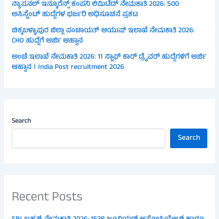
ನ್ಯಾಷನಲ್ ಇನ್ಶೂರೆನ್ಸ್ ಕಂಪನಿ ಲಿಮಿಟೆಡ್ ನೇಮಕಾತಿ 2026: 500
ಅಸಿಸ್ಟೆಂಟ್ ಹುದ್ದೆಗಳ ಭರ್ಜರಿ ಅಧಿಸೂಚನೆ ಪ್ರಕಟ
ಚಿಕ್ಕಬಳ್ಳಾಪುರ ಜಿಲ್ಲಾ ಪಂಚಾಯತ್ ಆಯುಷ್ ಇಲಾಖೆ ನೇಮಕಾತಿ 2026:
CHO ಹುದ್ದೆಗೆ ಅರ್ಜಿ ಆಹ್ವಾನ
ಅಂಚೆ ಇಲಾಖೆ ನೇಮಕಾತಿ 2026: 11 ಸ್ಟಾಫ್ ಕಾರ್ ಡ್ರೈವರ್ ಹುದ್ದೆಗಳಿಗೆ ಅರ್ಜಿ
ಆಹ್ವಾನ । India Post recruitment 2026
Search
Search
Recent Posts