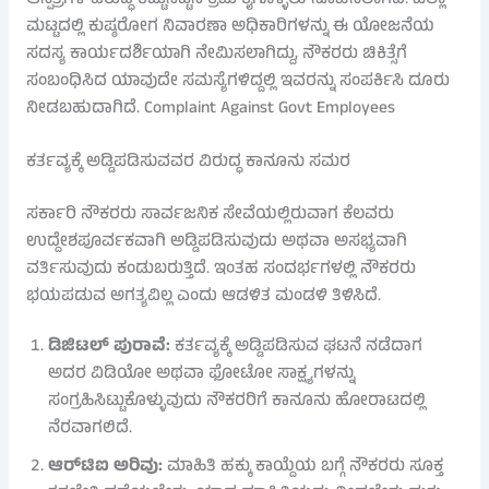
ಆಸ್ಪತ್ರೆಗಳ ವಿರುದ್ಧ ಕಟ್ಟುನಿಟ್ಟಿನ ಕ್ರಮ ಕೈಗೊಳ್ಳಲು ಸೂಚಿಸಲಾಗಿದೆ. ಜಿಲ್ಲಾ
ಮಟ್ಟದಲ್ಲಿ ಕುಷ್ಠರೋಗ ನಿವಾರಣಾ ಅಧಿಕಾರಿಗಳನ್ನು ಈ ಯೋಜನೆಯ
ಸದಸ್ಯ ಕಾರ್ಯದರ್ಶಿಯಾಗಿ ನೇಮಿಸಲಾಗಿದ್ದು, ನೌಕರರು ಚಿಕಿತ್ಸೆಗೆ
ಸಂಬಂಧಿಸಿದ ಯಾವುದೇ ಸಮಸ್ಯೆಗಳಿದ್ದಲ್ಲಿ ಇವರನ್ನು ಸಂಪರ್ಕಿಸಿ ದೂರು
ನೀಡಬಹುದಾಗಿದೆ. Complaint Against Govt Employees
ಕರ್ತವ್ಯಕ್ಕೆ ಅಡ್ಡಿಪಡಿಸುವವರ ವಿರುದ್ಧ ಕಾನೂನು ಸಮರ
ಸರ್ಕಾರಿ ನೌಕರರು ಸಾರ್ವಜನಿಕ ಸೇವೆಯಲ್ಲಿರುವಾಗ ಕೆಲವರು
ಉದ್ದೇಶಪೂರ್ವಕವಾಗಿ ಅಡ್ಡಿಪಡಿಸುವುದು ಅಥವಾ ಅಸಭ್ಯವಾಗಿ
ವರ್ತಿಸುವುದು ಕಂಡುಬರುತ್ತಿದೆ. ಇಂತಹ ಸಂದರ್ಭಗಳಲ್ಲಿ ನೌಕರರು
ಭಯಪಡುವ ಅಗತ್ಯವಿಲ್ಲ ಎಂದು ಆಡಳಿತ ಮಂಡಳಿ ತಿಳಿಸಿದೆ.
ಡಿಜಿಟಲ್ ಪುರಾವೆ:
ಕರ್ತವ್ಯಕ್ಕೆ ಅಡ್ಡಿಪಡಿಸುವ ಘಟನೆ ನಡೆದಾಗ
ಅದರ ವಿಡಿಯೋ ಅಥವಾ ಫೋಟೋ ಸಾಕ್ಷ್ಯಗಳನ್ನು
ಸಂಗ್ರಹಿಸಿಟ್ಟುಕೊಳ್ಳುವುದು ನೌಕರರಿಗೆ ಕಾನೂನು ಹೋರಾಟದಲ್ಲಿ
ನೆರವಾಗಲಿದೆ.
ಆರ್‌ಟಿಐ ಅರಿವು:
ಮಾಹಿತಿ ಹಕ್ಕು ಕಾಯ್ದೆಯ ಬಗ್ಗೆ ನೌಕರರು ಸೂಕ್ತ