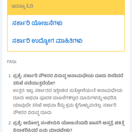
ಇದನ್ನೂ ಓದಿ
ಸರ್ಕಾರಿ ಯೋಜನೆಗಳು
ಸರ್ಕಾರಿ ಉದ್ಯೋಗ ಮಾಹಿತಿಗಳು
FAQs
ಪ್ರಶ್ನೆ: ಸರ್ಕಾರಿ ನೌಕರರ ವಿರುದ್ಧ ಅನಾಮಧೇಯ ದೂರು ನೀಡಿದರೆ
ತನಿಖೆ ನಡೆಯುತ್ತದೆಯೇ?
ಉತ್ತರ: ಇಲ್ಲ, ಸರ್ಕಾರದ ಇತ್ತೀಚಿನ ಸುತ್ತೋಲೆಯಂತೆ ಅನಾಮಧೇಯ
ದೂರು ಅಥವಾ ಪೂರಕ ದಾಖಲೆಗಳಿಲ್ಲದ ದೂರುಗಳನ್ನು ಆಧರಿಸಿ
ಯಾವುದೇ ತನಿಖೆ ಅಥವಾ ಶಿಸ್ತು ಕ್ರಮ ಕೈಗೊಳ್ಳುವಂತಿಲ್ಲ. ಸರ್ಕಾರಿ
ನೌಕರರ ವಿರುದ್ಧ ದೂರು
ಪ್ರಶ್ನೆ: ಆರೋಗ್ಯ ಸಂಜೀವಿನಿ ಯೋಜನೆಯಡಿ ಖಾಸಗಿ ಆಸ್ಪತ್ರೆ ಚಿಕಿತ್ಸೆ
ನಿರಾಕರಿಸಿದರೆ ಏನು ಮಾಡಬೇಕು?