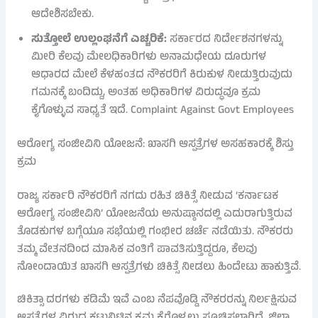
ಆದೇಶಿಸಬೇಕು.
ಸುತ್ತೋಲೆ ಉಲ್ಲಂಘನೆಗೆ ಎಚ್ಚರಿಕೆ:
ಸರ್ಕಾರದ ನಿರ್ದೇಶನಗಳನ್ನು
ಮೀರಿ ಕೆಲವು ಮೇಲಧಿಕಾರಿಗಳು ಅನಾಮಧೇಯ ದೂರುಗಳ
ಆಧಾರದ ಮೇಲೆ ಕೆಳಹಂತದ ನೌಕರರಿಗೆ ಕಿರುಕುಳ ನೀಡುತ್ತಿರುವುದು
ಗಮನಕ್ಕೆ ಬಂದಿದ್ದು, ಅಂತಹ ಅಧಿಕಾರಿಗಳ ವಿರುದ್ಧವೂ ಕ್ರಮ
ಕೈಗೊಳ್ಳುವ ಸಾಧ್ಯತೆ ಇದೆ. Complaint Against Govt Employees
ಆರೋಗ್ಯ ಸಂಜೀವಿನಿ ಯೋಜನೆ: ಖಾಸಗಿ ಆಸ್ಪತ್ರೆಗಳ ಅಸಹಕಾರಕ್ಕೆ ಶಿಸ್ತು
ಕ್ರಮ
ರಾಜ್ಯ ಸರ್ಕಾರಿ ನೌಕರರಿಗೆ ನಗದು ರಹಿತ ಚಿಕಿತ್ಸೆ ನೀಡುವ ‘ಕರ್ನಾಟಕ
ಆರೋಗ್ಯ ಸಂಜೀವಿನಿ’ ಯೋಜನೆಯ ಅನುಷ್ಠಾನದಲ್ಲಿ ಎದುರಾಗುತ್ತಿರುವ
ತೊಡಕುಗಳ ಬಗ್ಗೆಯೂ ಸಭೆಯಲ್ಲಿ ಗಂಭೀರ ಚರ್ಚೆ ನಡೆಯಿತು. ನೌಕರರು
ತಮ್ಮ ವೇತನದಿಂದ ಮಾಸಿಕ ವಂತಿಗೆ ಪಾವತಿಸುತ್ತಿದ್ದರೂ, ಕೆಲವು
ನೋಂದಾಯಿತ ಖಾಸಗಿ ಆಸ್ಪತ್ರೆಗಳು ಚಿಕಿತ್ಸೆ ನೀಡಲು ಹಿಂದೇಟು ಹಾಕುತ್ತಿವೆ.
ಚಿಕಿತ್ಸಾ ದರಗಳು ಕಡಿಮೆ ಇವೆ ಎಂಬ ನೆಪವೊಡ್ಡಿ ನೌಕರರನ್ನು ನಿರ್ಲಕ್ಷಿಸುವ