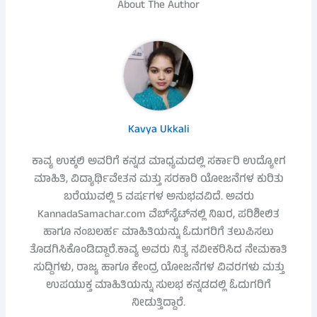
About The Author
Kavya Ukkali
ಕಾವ್ಯ ಉಕ್ಕಲಿ ಅವರಿಗೆ ಕನ್ನಡ ಮಾಧ್ಯಮದಲ್ಲಿ ಸರ್ಕಾರಿ ಉದ್ಯೋಗ
ಮಾಹಿತಿ, ವಿದ್ಯಾರ್ಥಿವೇತನ ಮತ್ತು ಸರಕಾರಿ ಯೋಜನೆಗಳ ಕುರಿತು
ಬರೆಯುವಲ್ಲಿ 5 ವರ್ಷಗಳ ಅನುಭವವಿದೆ. ಅವರು
KannadaSamachar.com ವೆಬ್‌ಸೈಟ್‌ನಲ್ಲಿ ನಿಖರ, ಪರಿಶೀಲಿತ
ಹಾಗೂ ನಂಬಲರ್ಹ ಮಾಹಿತಿಯನ್ನು ಓದುಗರಿಗೆ ತಲುಪಿಸಲು
ತೊಡಗಿಸಿಕೊಂಡಿದ್ದಾರೆ.ಕಾವ್ಯ ಅವರು ನಿತ್ಯ ನವೀಕರಿಸಿದ ನೇಮಕಾತಿ
ಸುದ್ದಿಗಳು, ರಾಜ್ಯ ಹಾಗೂ ಕೇಂದ್ರ ಯೋಜನೆಗಳ ವಿವರಗಳು ಮತ್ತು
ಉಪಯುಕ್ತ ಮಾಹಿತಿಯನ್ನು ಸುಲಭ ಕನ್ನಡದಲ್ಲಿ ಓದುಗರಿಗೆ
ನೀಡುತ್ತಿದ್ದಾರೆ.