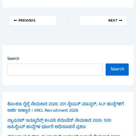
PREVIOUS
NEXT
Search
Search
ಕೊಂಕಣ ರೈಲ್ವೆ ನೇಮಕಾತಿ 2026: 201 ಸ್ಟೇಷನ್ ಮಾಸ್ಟರ್, ALP ಹುದ್ದೆಗಳಿಗೆ
ಅರ್ಜಿ ಅಹ್ವಾನ । KRCL Recruitment 2026
ನ್ಯಾಷನಲ್ ಇನ್ಶೂರೆನ್ಸ್ ಕಂಪನಿ ಲಿಮಿಟೆಡ್ ನೇಮಕಾತಿ 2026: 500
ಅಸಿಸ್ಟೆಂಟ್ ಹುದ್ದೆಗಳ ಭರ್ಜರಿ ಅಧಿಸೂಚನೆ ಪ್ರಕಟ