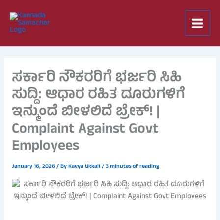
Skip
to
content
ಸರ್ಕಾರಿ ನೌಕರರಿಗೆ ಭರ್ಜರಿ ಸಿಹಿ
ಸುದ್ದಿ: ಆಧಾರ ರಹಿತ ದೂರುಗಳಿಗೆ
ಇನ್ಮುಂದೆ ಬೀಳಲಿದೆ ಬ್ರೇಕ್! |
Complaint Against Govt
Employees
January 16, 2026
/ By
Kavya Ukkali
/
3 minutes of reading