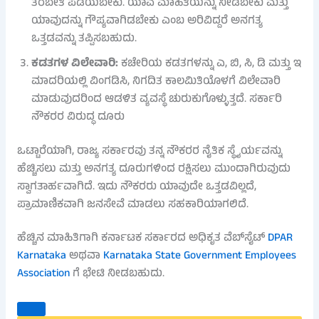
ತರಬೇತಿ ಪಡೆಯಬೇಕು. ಯಾವ ಮಾಹಿತಿಯನ್ನು ನೀಡಬೇಕು ಮತ್ತು
ಯಾವುದನ್ನು ಗೌಪ್ಯವಾಗಿಡಬೇಕು ಎಂಬ ಅರಿವಿದ್ದರೆ ಅನಗತ್ಯ
ಒತ್ತಡವನ್ನು ತಪ್ಪಿಸಬಹುದು.
ಕಡತಗಳ ವಿಲೇವಾರಿ:
ಕಚೇರಿಯ ಕಡತಗಳನ್ನು ಎ, ಬಿ, ಸಿ, ಡಿ ಮತ್ತು ಇ
ಮಾದರಿಯಲ್ಲಿ ವಿಂಗಡಿಸಿ, ನಿಗದಿತ ಕಾಲಮಿತಿಯೊಳಗೆ ವಿಲೇವಾರಿ
ಮಾಡುವುದರಿಂದ ಆಡಳಿತ ವ್ಯವಸ್ಥೆ ಚುರುಕುಗೊಳ್ಳುತ್ತದೆ. ಸರ್ಕಾರಿ
ನೌಕರರ ವಿರುದ್ಧ ದೂರು
ಒಟ್ಟಾರೆಯಾಗಿ, ರಾಜ್ಯ ಸರ್ಕಾರವು ತನ್ನ ನೌಕರರ ನೈತಿಕ ಸ್ಥೈರ್ಯವನ್ನು
ಹೆಚ್ಚಿಸಲು ಮತ್ತು ಅನಗತ್ಯ ದೂರುಗಳಿಂದ ರಕ್ಷಿಸಲು ಮುಂದಾಗಿರುವುದು
ಸ್ವಾಗತಾರ್ಹವಾಗಿದೆ. ಇದು ನೌಕರರು ಯಾವುದೇ ಒತ್ತಡವಿಲ್ಲದೆ,
ಪ್ರಾಮಾಣಿಕವಾಗಿ ಜನಸೇವೆ ಮಾಡಲು ಸಹಕಾರಿಯಾಗಲಿದೆ.
ಹೆಚ್ಚಿನ ಮಾಹಿತಿಗಾಗಿ ಕರ್ನಾಟಕ ಸರ್ಕಾರದ ಅಧಿಕೃತ ವೆಬ್‌ಸೈಟ್
DPAR
Karnataka
ಅಥವಾ
Karnataka State Government Employees
Association
ಗೆ ಭೇಟಿ ನೀಡಬಹುದು.