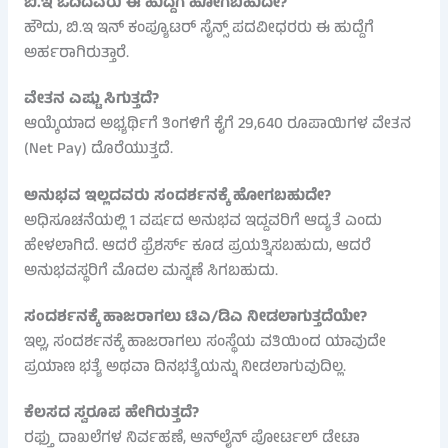
ಬಿ.ಇ ಓದಿದವರು ಈ ಹುದ್ದೆಗೆ ಹೋಗಬಹುದೇ?
ಹೌದು, ಬಿ.ಇ ಇನ್ ಕಂಪ್ಯೂಟರ್ ಸೈನ್ಸ್ ಪದವೀಧರರು ಈ ಹುದ್ದೆಗೆ
ಅರ್ಹರಾಗಿರುತ್ತಾರೆ.
ವೇತನ ಎಷ್ಟು ಸಿಗುತ್ತದೆ?
ಆಯ್ಕೆಯಾದ ಅಭ್ಯರ್ಥಿಗೆ ತಿಂಗಳಿಗೆ ಕೈಗೆ 29,640 ರೂಪಾಯಿಗಳ ವೇತನ
(Net Pay) ದೊರೆಯುತ್ತದೆ.
ಅನುಭವ ಇಲ್ಲದವರು ಸಂದರ್ಶನಕ್ಕೆ ಹೋಗಬಹುದೇ?
ಅಧಿಸೂಚನೆಯಲ್ಲಿ 1 ವರ್ಷದ ಅನುಭವ ಇದ್ದವರಿಗೆ ಆದ್ಯತೆ ಎಂದು
ಹೇಳಲಾಗಿದೆ. ಆದರೆ ಫ್ರೆಶರ್ಸ್ ಕೂಡ ಪ್ರಯತ್ನಿಸಬಹುದು, ಆದರೆ
ಅನುಭವಸ್ಥರಿಗೆ ಮೊದಲ ಮನ್ನಣೆ ಸಿಗಬಹುದು.
ಸಂದರ್ಶನಕ್ಕೆ ಹಾಜರಾಗಲು ಟಿಎ/ಡಿಎ ನೀಡಲಾಗುತ್ತದೆಯೇ?
ಇಲ್ಲ, ಸಂದರ್ಶನಕ್ಕೆ ಹಾಜರಾಗಲು ಸಂಸ್ಥೆಯ ವತಿಯಿಂದ ಯಾವುದೇ
ಪ್ರಯಾಣ ಭತ್ಯೆ ಅಥವಾ ದಿನಭತ್ಯೆಯನ್ನು ನೀಡಲಾಗುವುದಿಲ್ಲ.
ಕೆಲಸದ ಸ್ವರೂಪ ಹೇಗಿರುತ್ತದೆ?
ರಫ್ತು ದಾಖಲೆಗಳ ನಿರ್ವಹಣೆ, ಆನ್‌ಲೈನ್ ಪೋರ್ಟಲ್ ಡೇಟಾ