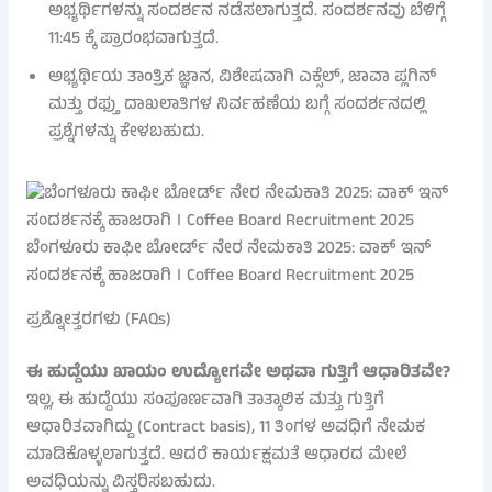
ಅಭ್ಯರ್ಥಿಗಳನ್ನು ಸಂದರ್ಶನ ನಡೆಸಲಾಗುತ್ತದೆ. ಸಂದರ್ಶನವು ಬೆಳಿಗ್ಗೆ
11:45 ಕ್ಕೆ ಪ್ರಾರಂಭವಾಗುತ್ತದೆ.
ಅಭ್ಯರ್ಥಿಯ ತಾಂತ್ರಿಕ ಜ್ಞಾನ, ವಿಶೇಷವಾಗಿ ಎಕ್ಸೆಲ್, ಜಾವಾ ಪ್ಲಗಿನ್
ಮತ್ತು ರಫ್ತು ದಾಖಲಾತಿಗಳ ನಿರ್ವಹಣೆಯ ಬಗ್ಗೆ ಸಂದರ್ಶನದಲ್ಲಿ
ಪ್ರಶ್ನೆಗಳನ್ನು ಕೇಳಬಹುದು.
ಬೆಂಗಳೂರು ಕಾಫೀ ಬೋರ್ಡ್ ನೇರ ನೇಮಕಾತಿ 2025: ವಾಕ್ ಇನ್
ಸಂದರ್ಶನಕ್ಕೆ ಹಾಜರಾಗಿ । Coffee Board Recruitment 2025
ಪ್ರಶ್ನೋತ್ತರಗಳು (FAQs)
ಈ ಹುದ್ದೆಯು ಖಾಯಂ ಉದ್ಯೋಗವೇ ಅಥವಾ ಗುತ್ತಿಗೆ ಆಧಾರಿತವೇ?
ಇಲ್ಲ, ಈ ಹುದ್ದೆಯು ಸಂಪೂರ್ಣವಾಗಿ ತಾತ್ಕಾಲಿಕ ಮತ್ತು ಗುತ್ತಿಗೆ
ಆಧಾರಿತವಾಗಿದ್ದು (Contract basis), 11 ತಿಂಗಳ ಅವಧಿಗೆ ನೇಮಕ
ಮಾಡಿಕೊಳ್ಳಲಾಗುತ್ತದೆ. ಆದರೆ ಕಾರ್ಯಕ್ಷಮತೆ ಆಧಾರದ ಮೇಲೆ
ಅವಧಿಯನ್ನು ವಿಸ್ತರಿಸಬಹುದು.