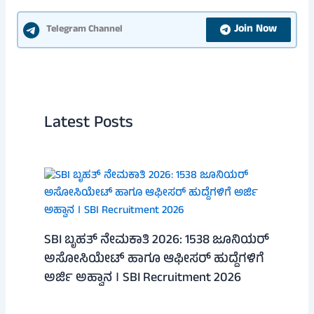
Join Now
Telegram Channel
Latest Posts
SBI ಬೃಹತ್ ನೇಮಕಾತಿ 2026: 1538 ಜೂನಿಯರ್
ಅಸೋಸಿಯೇಟ್ ಹಾಗೂ ಆಫೀಸರ್ ಹುದ್ದೆಗಳಿಗೆ
ಅರ್ಜಿ ಅಹ್ವಾನ । SBI Recruitment 2026