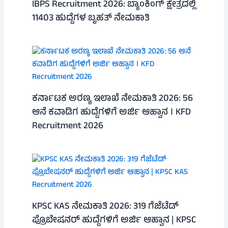
IBPS Recruitment 2026: ಬ್ಯಾಂಕಿಂಗ್ ಕ್ಷೇತ್ರದಲ್ಲಿ
11403 ಹುದ್ದೆಗಳ ಬೃಹತ್ ನೇಮಕಾತಿ
ಕರ್ನಾಟಕ ಅರಣ್ಯ ಇಲಾಖೆ ನೇಮಕಾತಿ 2026: 56
ಆನೆ ಕವಾಡಿಗ ಹುದ್ದೆಗಳಿಗೆ ಅರ್ಜಿ ಆಹ್ವಾನ । KFD
Recruitment 2026
KPSC KAS ನೇಮಕಾತಿ 2026: 319 ಗೆಜೆಟೆಡ್
ಪ್ರೊಬೇಷನರ್ ಹುದ್ದೆಗಳಿಗೆ ಅರ್ಜಿ ಆಹ್ವಾನ | KPSC