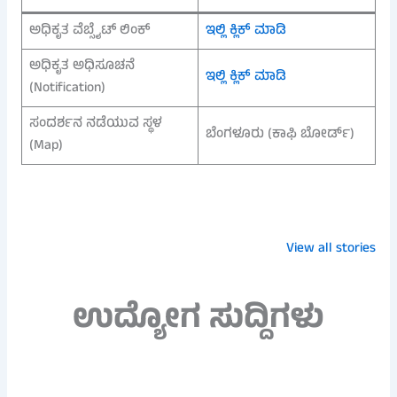
ಅಧಿಕೃತ ವೆಬ್ಸೈಟ್ ಲಿಂಕ್
ಇಲ್ಲಿ ಕ್ಲಿಕ್ ಮಾಡಿ
ಅಧಿಕೃತ ಅಧಿಸೂಚನೆ
ಇಲ್ಲಿ ಕ್ಲಿಕ್ ಮಾಡಿ
(Notification)
ಸಂದರ್ಶನ ನಡೆಯುವ ಸ್ಥಳ
ಬೆಂಗಳೂರು (ಕಾಫಿ ಬೋರ್ಡ್)
(Map)
ಸೈಟ್ ಖರೀದಿ ಮುನ್ನ
ಬಿಗ್ ಶಾಕ್!
ರೈತರಿಗೆ ಗುಡ್
ಎಚ್ಚರ: ಈ 7
ಕರ್ನಾಟಕದಲ್ಲಿ 4.50
ನ್ಯೂಸ್! ಕೃಷಿ
View all stories
ದಾಖಲೆಗಳಿಲ್ಲದಿದ್ದರೆ
ಲಕ್ಷ BPL ರೇಷನ್
ಯಂತ್ರೋಪ
ನಿಮ್ಮ ಹಣ
ಕಾರ್ಡ್ ರದ್ದು:
ಖರೀದಿಗೆ ₹3 ಲ
ಮಣ್ಣುಪಾಲಾದೀತು!
ನಿಮ್ಮದು ಇದೆಯಾ?
ಸಬ್ಸಿಡಿ
ಉದ್ಯೋಗ ಸುದ್ದಿಗಳು