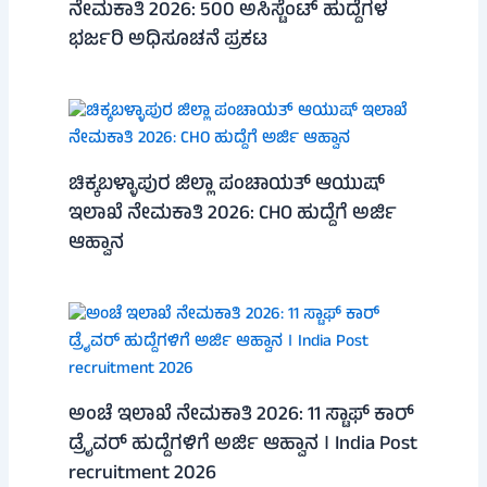
ನೇಮಕಾತಿ 2026: 500 ಅಸಿಸ್ಟೆಂಟ್ ಹುದ್ದೆಗಳ
ಭರ್ಜರಿ ಅಧಿಸೂಚನೆ ಪ್ರಕಟ
ಚಿಕ್ಕಬಳ್ಳಾಪುರ ಜಿಲ್ಲಾ ಪಂಚಾಯತ್ ಆಯುಷ್
ಇಲಾಖೆ ನೇಮಕಾತಿ 2026: CHO ಹುದ್ದೆಗೆ ಅರ್ಜಿ
ಆಹ್ವಾನ
ಅಂಚೆ ಇಲಾಖೆ ನೇಮಕಾತಿ 2026: 11 ಸ್ಟಾಫ್ ಕಾರ್
ಡ್ರೈವರ್ ಹುದ್ದೆಗಳಿಗೆ ಅರ್ಜಿ ಆಹ್ವಾನ । India Post
recruitment 2026