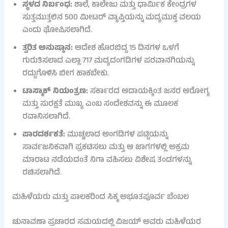
ಸ್ಥಳದ ನಿರ್ಬಂಧ:
ಶಾಲೆ, ಕಾಲೇಜು ಮತ್ತು ಧಾರ್ಮಿಕ ಕೇಂದ್ರಗಳ
ಸುತ್ತಮುತ್ತಲಿನ 500 ಮೀಟರ್ ವ್ಯಾಪ್ತಿಯನ್ನು ಮದ್ಯಮುಕ್ತ ವಲಯ
ಎಂದು ಘೋಷಿಸಲಾಗಿದೆ.
ತ್ವರಿತ ಅನುಷ್ಠಾನ:
ಆದೇಶ ಹೊರಬಿದ್ದ 15 ದಿನಗಳ ಒಳಗೆ
ಗುರುತಿಸಲಾದ ಎಲ್ಲಾ 717 ಮದ್ಯದಂಗಡಿಗಳ ಪರವಾನಗಿಯನ್ನು
ರದ್ದುಗೊಳಿಸಿ ಬೀಗ ಹಾಕಬೇಕು.
ಟಾಸ್ಮಾಕ್ ನಿಯಂತ್ರಣ:
ಸರ್ಕಾರದ ಆದಾಯಕ್ಕಿಂತ ಜನರ ಆರೋಗ್ಯ
ಮತ್ತು ಸುರಕ್ಷತೆ ಮುಖ್ಯ ಎಂಬ ಸಂದೇಶವನ್ನು ಈ ಮೂಲಕ
ರವಾನಿಸಲಾಗಿದೆ.
ಪಾರದರ್ಶಕತೆ:
ಮುಚ್ಚಲಾದ ಅಂಗಡಿಗಳ ಪಟ್ಟಿಯನ್ನು
ಸಾರ್ವಜನಿಕವಾಗಿ ಪ್ರಕಟಿಸಲು ಮತ್ತು ಆ ಜಾಗಗಳಲ್ಲಿ ಅಕ್ರಮ
ಮಾರಾಟ ನಡೆಯದಂತೆ ನಿಗಾ ವಹಿಸಲು ವಿಶೇಷ ತಂಡಗಳನ್ನು
ರಚಿಸಲಾಗಿದೆ.
ಮಹಿಳೆಯರು ಮತ್ತು ಪಾಲಕರಿಂದ ಸಿಕ್ಕ ಅಭೂತಪೂರ್ವ ಬೆಂಬಲ
ಚುನಾವಣಾ ಪ್ರಚಾರದ ಸಮಯದಲ್ಲಿ ವಿಜಯ್ ಅವರು ಮಹಿಳೆಯರ