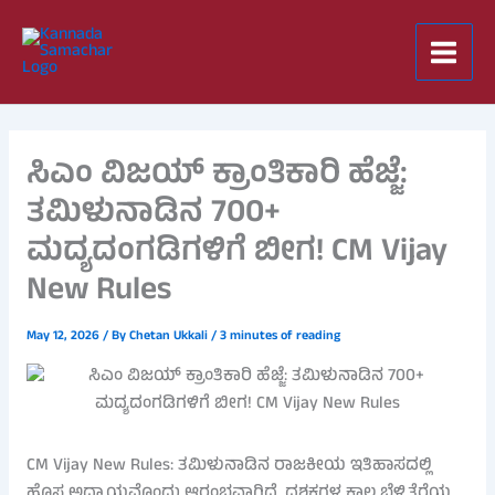
Skip
to
content
ಸಿಎಂ ವಿಜಯ್ ಕ್ರಾಂತಿಕಾರಿ ಹೆಜ್ಜೆ:
ತಮಿಳುನಾಡಿನ 700+
ಮದ್ಯದಂಗಡಿಗಳಿಗೆ ಬೀಗ! CM Vijay
New Rules
May 12, 2026
/ By
Chetan Ukkali
/
3 minutes of reading
CM Vijay New Rules: ತಮಿಳುನಾಡಿನ ರಾಜಕೀಯ ಇತಿಹಾಸದಲ್ಲಿ
ಹೊಸ ಅಧ್ಯಾಯವೊಂದು ಆರಂಭವಾಗಿದೆ. ದಶಕಗಳ ಕಾಲ ಬೆಳ್ಳಿತೆರೆಯ