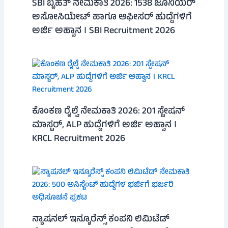
SBI ಬೃಹತ್ ನೇಮಕಾತಿ 2026: 1538 ಜೂನಿಯರ್
ಅಸೋಸಿಯೇಟ್ ಹಾಗೂ ಆಫೀಸರ್ ಹುದ್ದೆಗಳಿಗೆ
ಅರ್ಜಿ ಅಹ್ವಾನ । SBI Recruitment 2026
ಕೊಂಕಣ ರೈಲ್ವೆ ನೇಮಕಾತಿ 2026: 201 ಸ್ಟೇಷನ್
ಮಾಸ್ಟರ್, ALP ಹುದ್ದೆಗಳಿಗೆ ಅರ್ಜಿ ಅಹ್ವಾನ ।
KRCL Recruitment 2026
ನ್ಯಾಷನಲ್ ಇನ್ಶೂರೆನ್ಸ್ ಕಂಪನಿ ಲಿಮಿಟೆಡ್