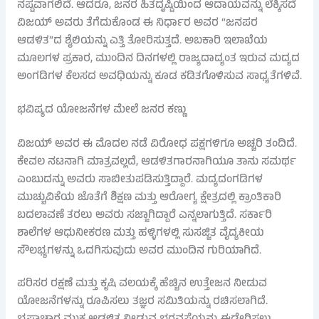
ನಷ್ಟವಾಗಲಿದೆ. ಆದರೂ, ಜನರ ಹಿತದೃಷ್ಟಿಯಿಂದ ಆದಾಯವನ್ನು ಲೆಕ್ಕಿಸದೆ
ವಿಜಯ್ ಅವರು ತೆಗೆದುಕೊಂಡ ಈ ನಿರ್ಧಾರ ಅವರ “ಜನಪರ
ಆಡಳಿತ”ದ ಶೈಲಿಯನ್ನು ಎತ್ತಿ ತೋರಿಸುತ್ತದೆ. ಅಬಕಾರಿ ಇಲಾಖೆಯ
ಮೂಲಗಳ ಪ್ರಕಾರ, ಮುಂದಿನ ದಿನಗಳಲ್ಲಿ ರಾಜ್ಯದಾದ್ಯಂತ ಇರುವ ಮದ್ಯದ
ಅಂಗಡಿಗಳ ಕೆಲಸದ ಅವಧಿಯನ್ನು ಕೂಡ ಕಡಿತಗೊಳಿಸುವ ಸಾಧ್ಯತೆಗಳಿವೆ.
ಭವಿಷ್ಯದ ಯೋಜನೆಗಳ ಮೇಲೆ ಜನರ ಕಣ್ಣು
ವಿಜಯ್ ಅವರ ಈ ಮೊದಲ ನಡೆ ವಿರೋಧ ಪಕ್ಷಗಳಿಗೂ ಅಚ್ಚರಿ ತಂದಿದೆ.
ಕೇವಲ ನಟನಾಗಿ ಮಾತ್ರವಲ್ಲದೆ, ಆಡಳಿತಗಾರನಾಗಿಯೂ ತಾನು ಸಮರ್ಥ
ಎಂಬುದನ್ನು ಅವರು ಸಾಬೀತುಪಡಿಸುತ್ತಿದ್ದಾರೆ. ಮದ್ಯದಂಗಡಿಗಳ
ಮುಚ್ಚುವಿಕೆಯ ಜೊತೆಗೆ ಶಿಕ್ಷಣ ಮತ್ತು ಆರೋಗ್ಯ ಕ್ಷೇತ್ರದಲ್ಲಿ ಕ್ರಾಂತಿಕಾರಿ
ಬದಲಾವಣೆ ತರಲು ಅವರು ಸಜ್ಜಾಗಿದ್ದಾರೆ ಎನ್ನಲಾಗುತ್ತಿದೆ. ಸರ್ಕಾರಿ
ಶಾಲೆಗಳ ಆಧುನೀಕರಣ ಮತ್ತು ಹಳ್ಳಿಗಳಲ್ಲಿ ಸುಸಜ್ಜಿತ ವೈದ್ಯಕೀಯ
ಸೌಲಭ್ಯಗಳನ್ನು ಒದಗಿಸುವುದು ಅವರ ಮುಂದಿನ ಗುರಿಯಾಗಿದೆ.
ಪರಿಸರ ರಕ್ಷಣೆ ಮತ್ತು ಕೃಷಿ ವಲಯಕ್ಕೆ ಹೆಚ್ಚಿನ ಉತ್ತೇಜನ ನೀಡುವ
ಯೋಜನೆಗಳನ್ನು ರೂಪಿಸಲು ತಜ್ಞರ ಸಮಿತಿಯನ್ನು ರಚಿಸಲಾಗಿದೆ.