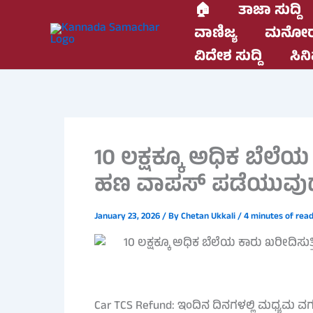
Skip
🏠
ತಾಜಾ ಸುದ್ದಿ
to
ವಾಣಿಜ್ಯ
ಮನೋರ
content
ವಿದೇಶ ಸುದ್ದಿ
ಸಿನಿ
10 ಲಕ್ಷಕ್ಕೂ ಅಧಿಕ ಬೆಲೆಯ
ಹಣ ವಾಪಸ್ ಪಡೆಯುವುದು 
January 23, 2026
/ By
Chetan Ukkali
/
4 minutes of read
Car TCS Refund: ಇಂದಿನ ದಿನಗಳಲ್ಲಿ ಮಧ್ಯಮ ವರ