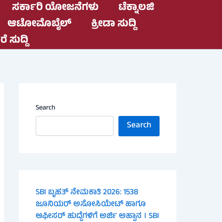
ಸರ್ಕಾರಿ ಯೋಜನೆಗಳು
ಟೆಕ್ನಾಲಜಿ
ಆಟೋಮೊಬೈಲ್
ಕ್ರೀಡಾ ಸುದ್ದಿ
ೆ ಸುದ್ದಿ
Search
Search
SBI ಬೃಹತ್ ನೇಮಕಾತಿ 2026: 1538
ಜೂನಿಯರ್ ಅಸೋಸಿಯೇಟ್ ಹಾಗೂ
ಆಫೀಸರ್ ಹುದ್ದೆಗಳಿಗೆ ಅರ್ಜಿ ಅಹ್ವಾನ । SBI