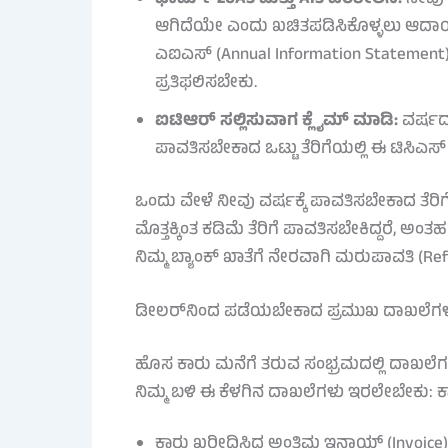
ಆಗಿದೆಯೇ ಎಂದು ಖಚಿತಪಡಿಸಿಕೊಳ್ಳಲು ಆದಾಯ ತ
ಎಐಎಸ್ (Annual Information Statement) ವರ
ಪ್ರತಿಫಲಿಸಬೇಕು.
ಐಟಿಆರ್ ಸಲ್ಲಿಸುವಾಗ ಕ್ಲೈಮ್ ಮಾಡಿ:
ವರ್ಷದ 
ಪಾವತಿಸಬೇಕಾದ ಒಟ್ಟು ತೆರಿಗೆಯಲ್ಲಿ ಈ ಟಿಸಿಎಸ
ಒಂದು ವೇಳೆ ನೀವು ವರ್ಷಕ್ಕೆ ಪಾವತಿಸಬೇಕಾದ ತೆರಿ
ಮೊತ್ತಕ್ಕಿಂತ ಕಡಿಮೆ ತೆರಿಗೆ ಪಾವತಿಸಬೇಕಿದ್ದರೆ, ಅ
ನಿಮ್ಮ ಬ್ಯಾಂಕ್ ಖಾತೆಗೆ ನೇರವಾಗಿ ಮರುಪಾವತಿ (Ref
ಡೀಲರ್‌ನಿಂದ ಪಡೆಯಬೇಕಾದ ಪ್ರಮುಖ ದಾಖಲೆಗ
ಹೊಸ ಕಾರು ಮನೆಗೆ ತರುವ ಸಂಭ್ರಮದಲ್ಲಿ ದಾಖಲೆಗಳ 
ನಿಮ್ಮ ಬಳಿ ಈ ಕೆಳಗಿನ ದಾಖಲೆಗಳು ಇರಲೇಬೇಕು: 
ಕಾರು ಖರೀದಿಸಿದ ಅಂತಿಮ ಇನ್ವಾಯ್ಸ್ (Invoice)