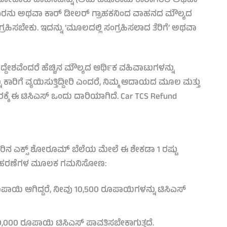
ಲ್ಯದ ಮೋಟಾರು ವಾಹನವನ್ನು (ಅದು ಐಷಾರಾಮಿ ಕಾರಾಗಿರಲಿ ಅಥವಾ
ಗಾರನು ಅಥವಾ ಕಾರ್ ಡೀಲರ್ ಗ್ರಾಹಕನಿಂದ ವಾಹನದ ಮೌಲ್ಯದ
ಂಗ್ರಹಿಸಬೇಕು. ಇದನ್ನು ‘ಮೂಲದಲ್ಲಿ ಸಂಗ್ರಹಿಸಲಾದ ತೆರಿಗೆ’ ಅಥವಾ
ೇಶವೆಂದರೆ ಹೆಚ್ಚಿನ ಮೌಲ್ಯದ ಆರ್ಥಿಕ ವಹಿವಾಟುಗಳನ್ನು
ನ್ನು ಕಾರಿಗೆ ವ್ಯಯಿಸುತ್ತಿದ್ದೀರಿ ಎಂದರೆ, ನಿಮ್ಮ ಆದಾಯದ ಮೂಲ ಮತ್ತು
ಕ್ಕೆ ಈ ಟಿಸಿಎಸ್ ಒಂದು ದಾರಿಯಾಗಿದೆ. Car TCS Refund
ಕಾರಿನ ಎಕ್ಸ್ ಶೋರೂಮ್ ಬೆಲೆಯ ಮೇಲೆ ಈ ಶೇಕಡಾ 1 ರಷ್ಟು
ವು ಉದಾಹರಣೆಗಳ ಮೂಲಕ ಗಮನಿಸೋಣ:
ಪಾಯಿ ಆಗಿದ್ದರೆ, ನೀವು 10,500 ರೂಪಾಯಿಗಳನ್ನು ಟಿಸಿಎಸ್
20,000 ರೂಪಾಯಿ ಟಿಸಿಎಸ್ ಪಾವತಿಸಬೇಕಾಗುತ್ತದೆ.