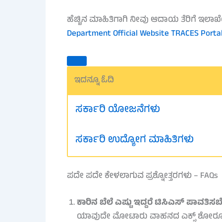
ಹೆಚ್ಚಿನ ಮಾಹಿತಿಗಾಗಿ ನೀವು ಆದಾಯ ತೆರಿಗೆ ಇ
Department Official Website
TRACES Portal
ಇದನ್ನೂ ಓದಿ
ಸರ್ಕಾರಿ ಯೋಜನೆಗಳು
ಸರ್ಕಾರಿ ಉದ್ಯೋಗ ಮಾಹಿತಿಗಳು
ಪದೇ ಪದೇ ಕೇಳಲಾಗುವ ಪ್ರಶ್ನೋತ್ತರಗಳು – FAQs
ಕಾರಿನ ಬೆಲೆ ಎಷ್ಟು ಇದ್ದರೆ ಟಿಸಿಎಸ್ ಪಾವತಿಸ
ಯಾವುದೇ ಮೋಟಾರು ವಾಹನದ ಎಕ್ಸ್ ಶೋರೂಮ್ ಬೆಲೆ