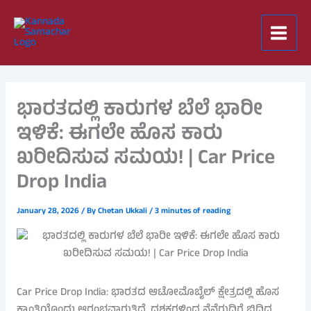
Skip
to
content
ಭಾರತದಲ್ಲಿ ಕಾರುಗಳ ಬೆಲೆ ಭಾರೀ
ಇಳಿಕೆ: ಈಗಲೇ ಹೊಸ ಕಾರು
ಖರೀದಿಸುವ ಸಮಯ! | Car Price
Drop India
January 28, 2026
/ By
Chetan Ukkali
/
3 minutes of reading
Car Price Drop India: ಭಾರತದ ಆಟೋಮೊಬೈಲ್ ಕ್ಷೇತ್ರದಲ್ಲಿ ಹೊಸ
ಕ್ರಾಂತಿಯೊಂದು ಆರಂಭವಾಗುತ್ತಿದೆ. ದಶಕಗಳಿಂದ ನೆನೆಗುದಿಗೆ ಬಿದ್ದಿದ್ದ