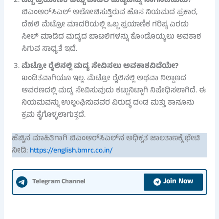
ಒಬ್ಬ ಪ್ರಯಾಣಿಕ ಎಷ್ಟು ಬಾಟಲಿ ಮದ್ಯವನ್ನು ಸಾಗಿಸಬಹುದು?
ಬಿಎಂಆರ್‌ಸಿಎಲ್ ಆಲೋಚಿಸುತ್ತಿರುವ ಹೊಸ ನಿಯಮದ ಪ್ರಕಾರ,
ದೆಹಲಿ ಮೆಟ್ರೋ ಮಾದರಿಯಲ್ಲಿ ಒಬ್ಬ ಪ್ರಯಾಣಿಕ ಗರಿಷ್ಠ ಎರಡು
ಸೀಲ್ ಮಾಡಿದ ಮದ್ಯದ ಬಾಟಲಿಗಳನ್ನು ಕೊಂಡೊಯ್ಯಲು ಅವಕಾಶ
ಸಿಗುವ ಸಾಧ್ಯತೆ ಇದೆ.
ಮೆಟ್ರೋ ರೈಲಿನಲ್ಲಿ ಮದ್ಯ ಸೇವಿಸಲು ಅವಕಾಶವಿದೆಯೇ?
ಖಂಡಿತವಾಗಿಯೂ ಇಲ್ಲ. ಮೆಟ್ರೋ ರೈಲಿನಲ್ಲಿ ಅಥವಾ ನಿಲ್ದಾಣದ
ಆವರಣದಲ್ಲಿ ಮದ್ಯ ಸೇವಿಸುವುದು ಕಟ್ಟುನಿಟ್ಟಾಗಿ ನಿಷೇಧಿಸಲಾಗಿದೆ. ಈ
ನಿಯಮವನ್ನು ಉಲ್ಲಂಘಿಸುವವರ ವಿರುದ್ಧ ದಂಡ ಮತ್ತು ಕಾನೂನು
ಕ್ರಮ ಕೈಗೊಳ್ಳಲಾಗುತ್ತದೆ.
ಹೆಚ್ಚಿನ ಮಾಹಿತಿಗಾಗಿ ಬಿಎಂಆರ್‌ಸಿಎಲ್‌ನ ಅಧಿಕೃತ ಜಾಲತಾಣಕ್ಕೆ ಭೇಟಿ
ನೀಡಿ:
https://english.bmrc.co.in/
Join Now
Telegram Channel