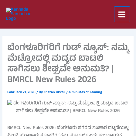
Skip
to
content
ಬೆಂಗಳೂರಿಗರಿಗೆ ಗುಡ್ ನ್ಯೂಸ್: ನಮ್ಮ
ಮೆಟ್ರೋದಲ್ಲಿ ಮದ್ಯದ ಬಾಟಲಿ
ಸಾಗಿಸಲು ಶೀಘ್ರವೇ ಅನುಮತಿ? |
BMRCL New Rules 2026
February 21, 2026
/ By
Chetan Ukkali
/
4 minutes of reading
BMRCL New Rules 2026: ಬೆಂಗಳೂರು ನಗರದ ಸಂಚಾರ ದಟ್ಟಣೆಯಲ್ಲಿ
ಸಿಲುಕಿ ಹೈರಾಣಾಗುವ ಜನರಿಗೆ ‘ನಮ್ಮ ಮೆಟ್ರೋ’ ಒಂದು ಆಶಾದಾಯಕ