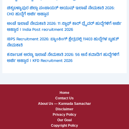
ಚಿಕ್ಕಬಳ್ಳಾಪುರ ಜಿಲ್ಲಾ ಪಂಚಾಯತ್ ಆಯುಷ್ ಇಲಾಖೆ ನೇಮಕಾತಿ 2026:
CHO ಹುದ್ದೆಗೆ ಅರ್ಜಿ ಆಹ್ವಾನ
ಅಂಚೆ ಇಲಾಖೆ ನೇಮಕಾತಿ 2026: 11 ಸ್ಟಾಫ್ ಕಾರ್ ಡ್ರೈವರ್ ಹುದ್ದೆಗಳಿಗೆ ಅರ್ಜಿ
ಆಹ್ವಾನ । India Post recruitment 2026
IBPS Recruitment 2026: ಬ್ಯಾಂಕಿಂಗ್ ಕ್ಷೇತ್ರದಲ್ಲಿ 11403 ಹುದ್ದೆಗಳ ಬೃಹತ್
ನೇಮಕಾತಿ
ಕರ್ನಾಟಕ ಅರಣ್ಯ ಇಲಾಖೆ ನೇಮಕಾತಿ 2026: 56 ಆನೆ ಕವಾಡಿಗ ಹುದ್ದೆಗಳಿಗೆ
ಅರ್ಜಿ ಆಹ್ವಾನ । KFD Recruitment 2026
Home
Contact Us
About Us — Kannada Samachar
Disclaimer
Privacy Policy
Our Goal
Copyright Policy