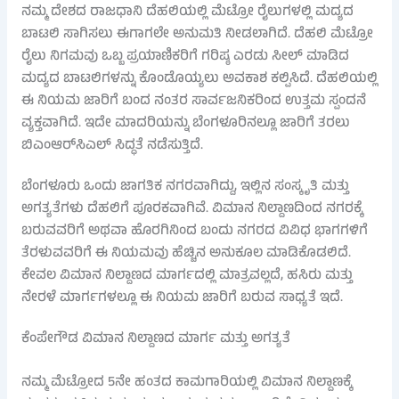
ನಮ್ಮ ದೇಶದ ರಾಜಧಾನಿ ದೆಹಲಿಯಲ್ಲಿ ಮೆಟ್ರೋ ರೈಲುಗಳಲ್ಲಿ ಮದ್ಯದ
ಬಾಟಲಿ ಸಾಗಿಸಲು ಈಗಾಗಲೇ ಅನುಮತಿ ನೀಡಲಾಗಿದೆ. ದೆಹಲಿ ಮೆಟ್ರೋ
ರೈಲು ನಿಗಮವು ಒಬ್ಬ ಪ್ರಯಾಣಿಕರಿಗೆ ಗರಿಷ್ಠ ಎರಡು ಸೀಲ್ ಮಾಡಿದ
ಮದ್ಯದ ಬಾಟಲಿಗಳನ್ನು ಕೊಂಡೊಯ್ಯಲು ಅವಕಾಶ ಕಲ್ಪಿಸಿದೆ. ದೆಹಲಿಯಲ್ಲಿ
ಈ ನಿಯಮ ಜಾರಿಗೆ ಬಂದ ನಂತರ ಸಾರ್ವಜನಿಕರಿಂದ ಉತ್ತಮ ಸ್ಪಂದನೆ
ವ್ಯಕ್ತವಾಗಿದೆ. ಇದೇ ಮಾದರಿಯನ್ನು ಬೆಂಗಳೂರಿನಲ್ಲೂ ಜಾರಿಗೆ ತರಲು
ಬಿಎಂಆರ್‌ಸಿಎಲ್ ಸಿದ್ಧತೆ ನಡೆಸುತ್ತಿದೆ.
ಬೆಂಗಳೂರು ಒಂದು ಜಾಗತಿಕ ನಗರವಾಗಿದ್ದು, ಇಲ್ಲಿನ ಸಂಸ್ಕೃತಿ ಮತ್ತು
ಅಗತ್ಯತೆಗಳು ದೆಹಲಿಗೆ ಪೂರಕವಾಗಿವೆ. ವಿಮಾನ ನಿಲ್ದಾಣದಿಂದ ನಗರಕ್ಕೆ
ಬರುವವರಿಗೆ ಅಥವಾ ಹೊರಗಿನಿಂದ ಬಂದು ನಗರದ ವಿವಿಧ ಭಾಗಗಳಿಗೆ
ತೆರಳುವವರಿಗೆ ಈ ನಿಯಮವು ಹೆಚ್ಚಿನ ಅನುಕೂಲ ಮಾಡಿಕೊಡಲಿದೆ.
ಕೇವಲ ವಿಮಾನ ನಿಲ್ದಾಣದ ಮಾರ್ಗದಲ್ಲಿ ಮಾತ್ರವಲ್ಲದೆ, ಹಸಿರು ಮತ್ತು
ನೇರಳೆ ಮಾರ್ಗಗಳಲ್ಲೂ ಈ ನಿಯಮ ಜಾರಿಗೆ ಬರುವ ಸಾಧ್ಯತೆ ಇದೆ.
ಕೆಂಪೇಗೌಡ ವಿಮಾನ ನಿಲ್ದಾಣದ ಮಾರ್ಗ ಮತ್ತು ಅಗತ್ಯತೆ
ನಮ್ಮ ಮೆಟ್ರೋದ 5ನೇ ಹಂತದ ಕಾಮಗಾರಿಯಲ್ಲಿ ವಿಮಾನ ನಿಲ್ದಾಣಕ್ಕೆ