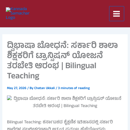
Skip
to
content
ದ್ವಿಭಾಷಾ ಬೋಧನೆ: ಸರ್ಕಾರಿ ಶಾಲಾ
ಶಿಕ್ಷಕರಿಗೆ ಟ್ರಾನ್ಸಿಷನ್ ಯೋಜನೆ
ತರಬೇತಿ ಆರಂಭ | Bilingual
Teaching
May 27, 2026
/ By
Chetan Ukkali
/
3 minutes of reading
Bilingual Teaching: ಕರ್ನಾಟಕದ ಶೈಕ್ಷಣಿಕ ಇತಿಹಾಸದಲ್ಲಿ ಸರ್ಕಾರಿ
ಶಾಲೆಗಳ ಸಬಲೀಕರಣಕ್ಕಾಗಿ ಅತ್ಯಂತ ಪ್ರಮುಖ ಹೆಜ್ಜೆಯೊಂದನ್ನು