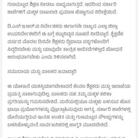
ಗುಣಮಟ್ಟದ ಶಿಕ್ಷಣ ನೀಡಲು ಸಾಧ್ಯವಾಗುತ್ತದೆ. ಇದರಿಂದ ಸರ್ಕಾರಿ
ಶಾಲೆಗಳಿಗೆ ಮಕ್ಕಳ ದಾಖಲಾತಿ ಪ್ರಮಾಣ ಹೆಚ್ಚಾಗುವ ನಿರೀಕ್ಷೆಯಿದೆ.
ಡಿ.ಎಸ್.ಇ.ಆರ್.ಟಿ ನಿರ್ದೇಶಕರು ಈಗಾಗಲೇ ರಾಜ್ಯದ ಎಲ್ಲಾ ಜಿಲ್ಲಾ
ಉಪನಿರ್ದೇಶಕರಿಗೆ ಈ ಬಗ್ಗೆ ಕಟ್ಟುನಿಟ್ಟಿನ ಸೂಚನೆ ನೀಡಿದ್ದಾರೆ. ಶೈಕ್ಷಣಿಕ
ವರ್ಷದ ಮೊದಲ ದಿನವೇ ಶಿಕ್ಷಕರು ದ್ವಿಭಾಷಾ ಪಠ್ಯಗಳೊಂದಿಗೆ
ಸಿದ್ಧರಿರಬೇಕು ಮತ್ತು ಯಾವುದೇ ತಾಂತ್ರಿಕ ಅಡೆತಡೆಗಳಿಲ್ಲದೆ ಬೋಧನೆ
ಆರಂಭವಾಗಬೇಕು ಎಂದು ತಿಳಿಸಲಾಗಿದೆ.
ಸಮುದಾಯ ಮತ್ತು ಪಾಲಕರ ಜವಾಬ್ದಾರಿ
ಈ ಯೋಜನೆ ಯಶಸ್ವಿಯಾಗಬೇಕಾದರೆ ಕೇವಲ ಶಿಕ್ಷಕರು ಮತ್ತು ಇಲಾಖೆಯ
ಪ್ರಯತ್ನ ಸಾಕಾಗುವುದಿಲ್ಲ. ಪಾಲಕರು ಸಹ ತಮ್ಮ ಮಕ್ಕಳ ಕಲಿಕಾ
ಪ್ರಗತಿಯನ್ನು ಗಮನಿಸಬೇಕಿದೆ. ಮನೆಯಲ್ಲಿಯೂ ಮಕ್ಕಳು ಬಳಸುವ ಹೊಸ
ಭಾಷಾ ಪ್ರಯೋಗಗಳನ್ನು ಪ್ರೋತ್ಸಾಹಿಸುವುದು ಅಗತ್ಯ. ಸರ್ಕಾರಿ ಶಾಲೆಗಳಲ್ಲಿ
ದೊರೆಯುತ್ತಿರುವ ಇಂತಹ ಉಚಿತ ಮತ್ತು ಗುಣಮಟ್ಟದ ಸೌಲಭ್ಯಗಳನ್ನು
ಬಳಸಿಕೊಳ್ಳುವಂತೆ ಸಾರ್ವಜನಿಕರಲ್ಲಿ ಜಾಗೃತಿ ಮೂಡಬೇಕಿದೆ.