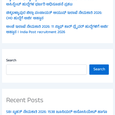
ಅಸಿಸ್ಟೆಂಟ್ ಹುದ್ದೆಗಳ ಭರ್ಜರಿ ಅಧಿಸೂಚನೆ ಪ್ರಕಟ
ಚಿಕ್ಕಬಳ್ಳಾಪುರ ಜಿಲ್ಲಾ ಪಂಚಾಯತ್ ಆಯುಷ್ ಇಲಾಖೆ ನೇಮಕಾತಿ 2026:
CHO ಹುದ್ದೆಗೆ ಅರ್ಜಿ ಆಹ್ವಾನ
ಅಂಚೆ ಇಲಾಖೆ ನೇಮಕಾತಿ 2026: 11 ಸ್ಟಾಫ್ ಕಾರ್ ಡ್ರೈವರ್ ಹುದ್ದೆಗಳಿಗೆ ಅರ್ಜಿ
ಆಹ್ವಾನ । India Post recruitment 2026
Search
Search
Recent Posts
SBI ಬೃಹತ್ ನೇಮಕಾತಿ 2026: 1538 ಜೂನಿಯರ್ ಅಸೋಸಿಯೇಟ್ ಹಾಗೂ