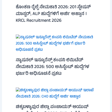
ಕೊಂಕಣ ರೈಲ್ವೆ ನೇಮಕಾತಿ 2026: 201 ಸ್ಟೇಷನ್
ಮಾಸ್ಟರ್, ALP ಹುದ್ದೆಗಳಿಗೆ ಅರ್ಜಿ ಅಹ್ವಾನ ।
KRCL Recruitment 2026
ನ್ಯಾಷನಲ್ ಇನ್ಶೂರೆನ್ಸ್ ಕಂಪನಿ ಲಿಮಿಟೆಡ್
ನೇಮಕಾತಿ 2026: 500 ಅಸಿಸ್ಟೆಂಟ್ ಹುದ್ದೆಗಳ
ಭರ್ಜರಿ ಅಧಿಸೂಚನೆ ಪ್ರಕಟ
ಚಿಕ್ಕಬಳ್ಳಾಪುರ ಜಿಲ್ಲಾ ಪಂಚಾಯತ್ ಆಯುಷ್