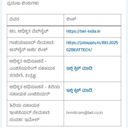
ಪ್ರಮುಖ ಲಿಂಕುಗಳು
ವಿವರ
ಲಿಂಕ್
BEL ಅಧಿಕೃತ ವೆಬ್‌ಸೈಟ್
https://bel-india.in
ಗಾಜಿಯಾಬಾದ್ ನೇಮಕಾತಿ
https://jobapply.in/BEL2025
ಆನ್‌ಲೈನ್ ಅರ್ಜಿ ಲಿಂಕ್
GZBEATTECH/
ಅಧಿಕೃತ ಅಧಿಸೂಚನೆ –
ಎಂಜಿನಿಯರಿಂಗ್ ಸಹಾಯಕ
ಇಲ್ಲಿ ಕ್ಲಿಕ್ ಮಾಡಿ
ತರಬೇತಿ, ತಂತ್ರಜ್ಞ
ಅಧಿಕೃತ ಅಧಿಸೂಚನೆ – ಹಿರಿಯ
ಇಲ್ಲಿ ಕ್ಲಿಕ್ ಮಾಡಿ
ಸಹಾಯಕ ಎಂಜಿನಿಯರ್
ಹಿರಿಯ ಸಹಾಯಕ
ಇಂಜಿನಿಯರ್ ನೇಮಕಾತಿ
hrmilcom@bel.co.in
ಸಂಪರ್ಕ ಇಮೇಲ್