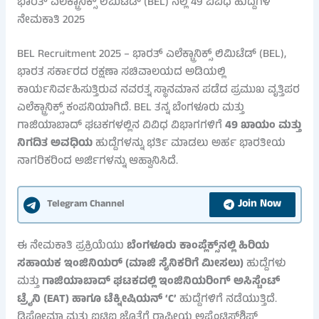
ಭಾರತ್ ಎಲೆಕ್ಟ್ರಾನಿಕ್ಸ್ ಲಿಮಿಟೆಡ್ (BEL) ನಲ್ಲಿ 49 ವಿವಿಧ ಹುದ್ದೆಗಳ
ನೇಮಕಾತಿ 2025
BEL Recruitment 2025 – ಭಾರತ್ ಎಲೆಕ್ಟ್ರಾನಿಕ್ಸ್ ಲಿಮಿಟೆಡ್ (BEL),
ಭಾರತ ಸರ್ಕಾರದ ರಕ್ಷಣಾ ಸಚಿವಾಲಯದ ಅಡಿಯಲ್ಲಿ
ಕಾರ್ಯನಿರ್ವಹಿಸುತ್ತಿರುವ ನವರತ್ನ ಸ್ಥಾನಮಾನ ಪಡೆದ ಪ್ರಮುಖ ವೃತ್ತಿಪರ
ಎಲೆಕ್ಟ್ರಾನಿಕ್ಸ್ ಕಂಪನಿಯಾಗಿದೆ. BEL ತನ್ನ ಬೆಂಗಳೂರು ಮತ್ತು
ಗಾಜಿಯಾಬಾದ್ ಘಟಕಗಳಲ್ಲಿನ ವಿವಿಧ ವಿಭಾಗಗಳಿಗೆ
49 ಖಾಯಂ ಮತ್ತು
ನಿಗದಿತ ಅವಧಿಯ
ಹುದ್ದೆಗಳನ್ನು ಭರ್ತಿ ಮಾಡಲು ಅರ್ಹ ಭಾರತೀಯ
ನಾಗರಿಕರಿಂದ ಅರ್ಜಿಗಳನ್ನು ಆಹ್ವಾನಿಸಿದೆ.
Join Now
Telegram Channel
ಈ ನೇಮಕಾತಿ ಪ್ರಕ್ರಿಯೆಯು
ಬೆಂಗಳೂರು ಕಾಂಪ್ಲೆಕ್ಸ್‌ನಲ್ಲಿ ಹಿರಿಯ
ಸಹಾಯಕ ಇಂಜಿನಿಯರ್ (ಮಾಜಿ ಸೈನಿಕರಿಗೆ ಮೀಸಲು)
ಹುದ್ದೆಗಳು
ಮತ್ತು
ಗಾಜಿಯಾಬಾದ್ ಘಟಕದಲ್ಲಿ ಇಂಜಿನಿಯರಿಂಗ್ ಅಸಿಸ್ಟೆಂಟ್
ಟ್ರೈನಿ (EAT) ಹಾಗೂ ಟೆಕ್ನೀಷಿಯನ್ ‘C’
ಹುದ್ದೆಗಳಿಗೆ ನಡೆಯುತ್ತಿದೆ.
ಡಿಪ್ಲೋಮಾ ಮತ್ತು ಐಟಿಐ ಜೊತೆಗೆ ರಾಷ್ಟ್ರೀಯ ಅಪ್ರೆಂಟಿಸ್‌ಶಿಪ್