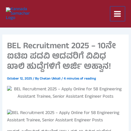
Skip
to
content
BEL Recruitment 2025 – 10ನೇ
ಐಟಿಐ ಪದವಿ ಆದವರಿಗೆ ವಿವಿಧ
ಖಾಲಿ ಹುದ್ದೆಗಳಿಗೆ ಅರ್ಜಿ ಅಹ್ವಾನ!
October 12, 2025
/ By
Chetan Ukkali
/
4 minutes of reading