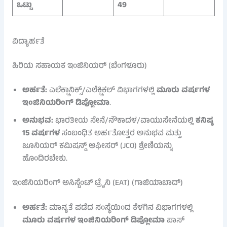
ಒಟ್ಟು
49
ವಿದ್ಯಾರ್ಹತೆ
ಹಿರಿಯ ಸಹಾಯಕ ಇಂಜಿನಿಯರ್ (ಬೆಂಗಳೂರು)
ಅರ್ಹತೆ:
ಎಲೆಕ್ಟ್ರಾನಿಕ್ಸ್/ಎಲೆಕ್ಟ್ರಿಕಲ್ ವಿಭಾಗಗಳಲ್ಲಿ
ಮೂರು ವರ್ಷಗಳ
ಇಂಜಿನಿಯರಿಂಗ್ ಡಿಪ್ಲೋಮಾ
.
ಅನುಭವ:
ಭಾರತೀಯ ಸೇನೆ/ನೌಕಾದಳ/ವಾಯುಸೇನೆಯಲ್ಲಿ
ಕನಿಷ್ಠ
15 ವರ್ಷಗಳ
ಸಂಬಂಧಿತ ಅರ್ಹತೋತ್ತರ ಅನುಭವ ಮತ್ತು
ಜೂನಿಯರ್ ಕಮಿಷನ್ಡ್ ಆಫೀಸರ್ (JCO) ಶ್ರೇಣಿಯನ್ನು
ಹೊಂದಿರಬೇಕು.
ಇಂಜಿನಿಯರಿಂಗ್ ಅಸಿಸ್ಟೆಂಟ್ ಟ್ರೈನಿ (EAT) (ಗಾಜಿಯಾಬಾದ್)
ಅರ್ಹತೆ:
ಮಾನ್ಯತೆ ಪಡೆದ ಸಂಸ್ಥೆಯಿಂದ ಕೆಳಗಿನ ವಿಭಾಗಗಳಲ್ಲಿ
ಮೂರು ವರ್ಷಗಳ ಇಂಜಿನಿಯರಿಂಗ್ ಡಿಪ್ಲೋಮಾ
ಪಾಸ್