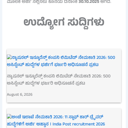
ಮೂಲಕ ಅರ್ಜಿ ಸಲ್ಲಿಸಲು ಕೊನೆಯ ದಿನಾಂಕ
30.10.2025
ಆಗಿದೆ.
ಉದ್ಯೋಗ ಸುದ್ದಿಗಳು
ನ್ಯಾಷನಲ್ ಇನ್ಶೂರೆನ್ಸ್ ಕಂಪನಿ ಲಿಮಿಟೆಡ್ ನೇಮಕಾತಿ 2026: 500
ಅಸಿಸ್ಟೆಂಟ್ ಹುದ್ದೆಗಳ ಭರ್ಜರಿ ಅಧಿಸೂಚನೆ ಪ್ರಕಟ
August 6, 2026