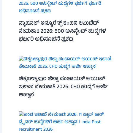
ನ್ಯಾಷನಲ್ ಇನ್ಶೂರೆನ್ಸ್ ಕಂಪನಿ ಲಿಮಿಟೆಡ್
ನೇಮಕಾತಿ 2026: 500 ಅಸಿಸ್ಟೆಂಟ್ ಹುದ್ದೆಗಳ
ಭರ್ಜರಿ ಅಧಿಸೂಚನೆ ಪ್ರಕಟ
ಚಿಕ್ಕಬಳ್ಳಾಪುರ ಜಿಲ್ಲಾ ಪಂಚಾಯತ್ ಆಯುಷ್
ಇಲಾಖೆ ನೇಮಕಾತಿ 2026: CHO ಹುದ್ದೆಗೆ ಅರ್ಜಿ
ಆಹ್ವಾನ