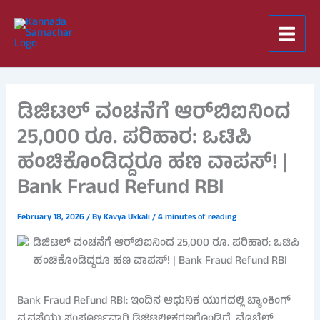
Skip
to
content
ಡಿಜಿಟಲ್ ವಂಚನೆಗೆ ಆರ್‌ಬಿಐನಿಂದ
25,000 ರೂ. ಪರಿಹಾರ: ಒಟಿಪಿ
ಹಂಚಿಕೊಂಡಿದ್ದರೂ ಹಣ ವಾಪಸ್! |
Bank Fraud Refund RBI
February 18, 2026
/ By
Kavya Ukkali
/
4 minutes of reading
Bank Fraud Refund RBI: ಇಂದಿನ ಆಧುನಿಕ ಯುಗದಲ್ಲಿ ಬ್ಯಾಂಕಿಂಗ್
ವ್ಯವಸ್ಥೆಯು ಸಂಪೂರ್ಣವಾಗಿ ಡಿಜಿಟಲೀಕರಣಗೊಂಡಿದೆ. ಮೊಬೈಲ್