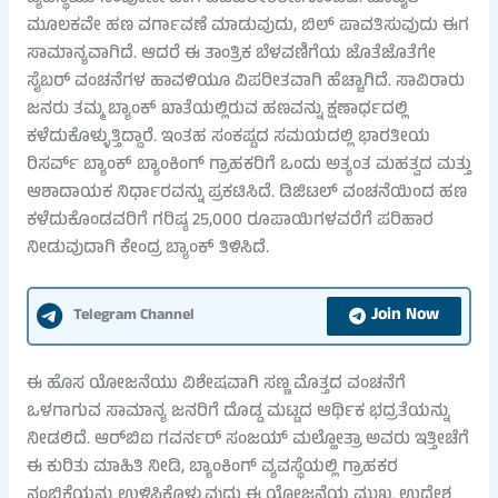
ಮೂಲಕವೇ ಹಣ ವರ್ಗಾವಣೆ ಮಾಡುವುದು, ಬಿಲ್ ಪಾವತಿಸುವುದು ಈಗ
ಸಾಮಾನ್ಯವಾಗಿದೆ. ಆದರೆ ಈ ತಾಂತ್ರಿಕ ಬೆಳವಣಿಗೆಯ ಜೊತೆಜೊತೆಗೇ
ಸೈಬರ್ ವಂಚನೆಗಳ ಹಾವಳಿಯೂ ವಿಪರೀತವಾಗಿ ಹೆಚ್ಚಾಗಿದೆ. ಸಾವಿರಾರು
ಜನರು ತಮ್ಮ ಬ್ಯಾಂಕ್ ಖಾತೆಯಲ್ಲಿರುವ ಹಣವನ್ನು ಕ್ಷಣಾರ್ಧದಲ್ಲಿ
ಕಳೆದುಕೊಳ್ಳುತ್ತಿದ್ದಾರೆ. ಇಂತಹ ಸಂಕಷ್ಟದ ಸಮಯದಲ್ಲಿ ಭಾರತೀಯ
ರಿಸರ್ವ್ ಬ್ಯಾಂಕ್ ಬ್ಯಾಂಕಿಂಗ್ ಗ್ರಾಹಕರಿಗೆ ಒಂದು ಅತ್ಯಂತ ಮಹತ್ವದ ಮತ್ತು
ಆಶಾದಾಯಕ ನಿರ್ಧಾರವನ್ನು ಪ್ರಕಟಿಸಿದೆ. ಡಿಜಿಟಲ್ ವಂಚನೆಯಿಂದ ಹಣ
ಕಳೆದುಕೊಂಡವರಿಗೆ ಗರಿಷ್ಠ 25,000 ರೂಪಾಯಿಗಳವರೆಗೆ ಪರಿಹಾರ
ನೀಡುವುದಾಗಿ ಕೇಂದ್ರ ಬ್ಯಾಂಕ್ ತಿಳಿಸಿದೆ.
Join Now
Telegram Channel
ಈ ಹೊಸ ಯೋಜನೆಯು ವಿಶೇಷವಾಗಿ ಸಣ್ಣ ಮೊತ್ತದ ವಂಚನೆಗೆ
ಒಳಗಾಗುವ ಸಾಮಾನ್ಯ ಜನರಿಗೆ ದೊಡ್ಡ ಮಟ್ಟದ ಆರ್ಥಿಕ ಭದ್ರತೆಯನ್ನು
ನೀಡಲಿದೆ. ಆರ್‌ಬಿಐ ಗವರ್ನರ್ ಸಂಜಯ್ ಮಲ್ಹೋತ್ರಾ ಅವರು ಇತ್ತೀಚೆಗೆ
ಈ ಕುರಿತು ಮಾಹಿತಿ ನೀಡಿ, ಬ್ಯಾಂಕಿಂಗ್ ವ್ಯವಸ್ಥೆಯಲ್ಲಿ ಗ್ರಾಹಕರ
ನಂಬಿಕೆಯನ್ನು ಉಳಿಸಿಕೊಳ್ಳುವುದು ಈ ಯೋಜನೆಯ ಮುಖ್ಯ ಉದ್ದೇಶ