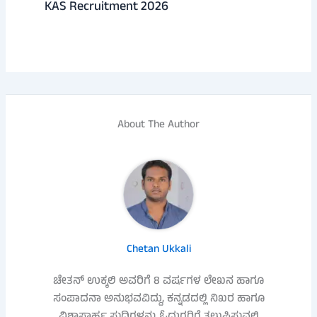
KAS Recruitment 2026
About The Author
Chetan Ukkali
ಚೇತನ್ ಉಕ್ಕಲಿ ಅವರಿಗೆ 8 ವರ್ಷಗಳ ಲೇಖನ ಹಾಗೂ
ಸಂಪಾದನಾ ಅನುಭವವಿದ್ದು, ಕನ್ನಡದಲ್ಲಿ ನಿಖರ ಹಾಗೂ
ವಿಶ್ವಾಸಾರ್ಹ ಸುದ್ದಿಗಳನ್ನು ಓದುಗರಿಗೆ ತಲುಪಿಸುವಲ್ಲಿ