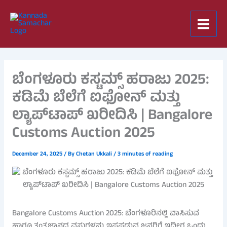
Skip
to
content
ಬೆಂಗಳೂರು ಕಸ್ಟಮ್ಸ್ ಹರಾಜು 2025:
ಕಡಿಮೆ ಬೆಲೆಗೆ ಐಫೋನ್ ಮತ್ತು
ಲ್ಯಾಪ್‌ಟಾಪ್ ಖರೀದಿಸಿ | Bangalore
Customs Auction 2025
December 24, 2025
/ By
Chetan Ukkali
/
3 minutes of reading
Bangalore Customs Auction 2025: ಬೆಂಗಳೂರಿನಲ್ಲಿ ವಾಸಿಸುವ
ಹಾಗೂ ತಂತ್ರಜ್ಞಾನದ ವಸ್ತುಗಳನ್ನು ಇಷ್ಟಪಡುವ ಜನರಿಗೆ ಇದೀಗ ಒಂದು