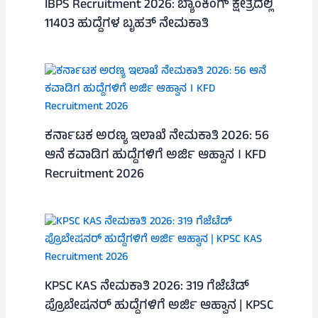
IBPS Recruitment 2026: ಬ್ಯಾಂಕಿಂಗ್ ಕ್ಷೇತ್ರದಲ್ಲಿ
11403 ಹುದ್ದೆಗಳ ಬೃಹತ್ ನೇಮಕಾತಿ
ಕರ್ನಾಟಕ ಅರಣ್ಯ ಇಲಾಖೆ ನೇಮಕಾತಿ 2026: 56
ಆನೆ ಕವಾಡಿಗ ಹುದ್ದೆಗಳಿಗೆ ಅರ್ಜಿ ಆಹ್ವಾನ । KFD
Recruitment 2026
KPSC KAS ನೇಮಕಾತಿ 2026: 319 ಗೆಜೆಟೆಡ್
ಪ್ರೊಬೇಷನರ್ ಹುದ್ದೆಗಳಿಗೆ ಅರ್ಜಿ ಆಹ್ವಾನ | KPSC