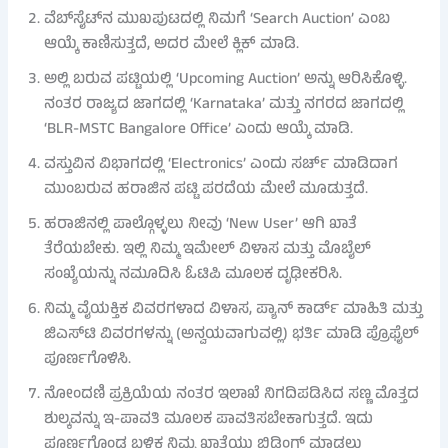
ವೆಬ್‌ಸೈಟ್‌ನ ಮುಖಪುಟದಲ್ಲಿ ನಿಮಗೆ ‘Search Auction’ ಎಂಬ
ಆಯ್ಕೆ ಕಾಣಿಸುತ್ತದೆ, ಅದರ ಮೇಲೆ ಕ್ಲಿಕ್ ಮಾಡಿ.
ಅಲ್ಲಿ ಬರುವ ಪಟ್ಟಿಯಲ್ಲಿ ‘Upcoming Auction’ ಅನ್ನು ಆರಿಸಿಕೊಳ್ಳಿ.
ನಂತರ ರಾಜ್ಯದ ಜಾಗದಲ್ಲಿ ‘Karnataka’ ಮತ್ತು ನಗರದ ಜಾಗದಲ್ಲಿ
‘BLR-MSTC Bangalore Office’ ಎಂದು ಆಯ್ಕೆ ಮಾಡಿ.
ವಸ್ತುವಿನ ವಿಭಾಗದಲ್ಲಿ ‘Electronics’ ಎಂದು ಸರ್ಚ್ ಮಾಡಿದಾಗ
ಮುಂಬರುವ ಹರಾಜಿನ ಪಟ್ಟಿ ಪರದೆಯ ಮೇಲೆ ಮೂಡುತ್ತದೆ.
ಹರಾಜಿನಲ್ಲಿ ಪಾಲ್ಗೊಳ್ಳಲು ನೀವು ‘New User’ ಆಗಿ ಖಾತೆ
ತೆರೆಯಬೇಕು. ಇಲ್ಲಿ ನಿಮ್ಮ ಇಮೇಲ್ ವಿಳಾಸ ಮತ್ತು ಮೊಬೈಲ್
ಸಂಖ್ಯೆಯನ್ನು ನಮೂದಿಸಿ ಓಟಿಪಿ ಮೂಲಕ ದೃಢೀಕರಿಸಿ.
ನಿಮ್ಮ ವೈಯಕ್ತಿಕ ವಿವರಗಳಾದ ವಿಳಾಸ, ಪ್ಯಾನ್ ಕಾರ್ಡ್ ಮಾಹಿತಿ ಮತ್ತು
ಜಿಎಸ್‌ಟಿ ವಿವರಗಳನ್ನು (ಅನ್ವಯವಾಗುವಲ್ಲಿ) ಭರ್ತಿ ಮಾಡಿ ಪ್ರೊಫೈಲ್
ಪೂರ್ಣಗೊಳಿಸಿ.
ನೋಂದಣಿ ಪ್ರಕ್ರಿಯೆಯ ನಂತರ ಇಲಾಖೆ ನಿಗದಿಪಡಿಸಿದ ಸಣ್ಣ ಮೊತ್ತದ
ಶುಲ್ಕವನ್ನು ಇ-ಪಾವತಿ ಮೂಲಕ ಪಾವತಿಸಬೇಕಾಗುತ್ತದೆ. ಇದು
ಪೂರ್ಣಗೊಂಡ ಬಳಿಕ ನಿಮ್ಮ ಖಾತೆಯು ಬಿಡ್ಡಿಂಗ್ ಮಾಡಲು