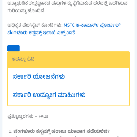
ಅತ್ಯಾಧುನಿಕ ತಂತ್ರಜ್ಞಾನದ ವಸ್ತುಗಳನ್ನು ಕೈಗೆಟುಕುವ ದರದಲ್ಲಿ ಒದಗಿಸುವ
ಗುರಿಯನ್ನು ಹೊಂದಿದೆ.
ಅಧಿಕೃತ ವೆಬ್‌ಸೈಟ್ ಕೊಂಡಿಗಳು:
MSTC ಇ-ಕಾಮರ್ಸ್ ಪೋರ್ಟಲ್
ಬೆಂಗಳೂರು ಕಸ್ಟಮ್ಸ್ ಇಲಾಖೆ ಎಕ್ಸ್ ಖಾತೆ
ಇದನ್ನೂ ಓದಿ
ಸರ್ಕಾರಿ ಯೋಜನೆಗಳು
ಸರ್ಕಾರಿ ಉದ್ಯೋಗ ಮಾಹಿತಿಗಳು
ಪ್ರಶ್ನೋತ್ತರಗಳು – FAQs
ಬೆಂಗಳೂರು ಕಸ್ಟಮ್ಸ್ ಹರಾಜು ಯಾವಾಗ ನಡೆಯಲಿದೆ?