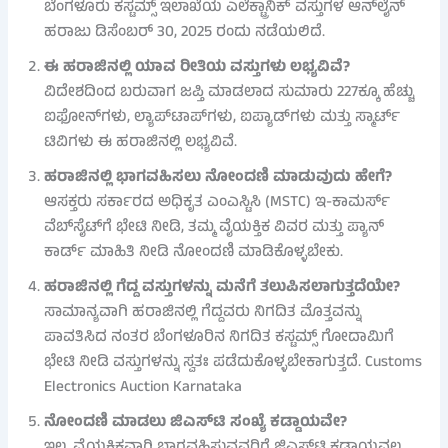
ಬೆಂಗಳೂರು ಕಸ್ಟಮ್ಸ್ ಇಲಾಖೆಯ ಎಲೆಕ್ಟ್ರಾನಿಕ್ ವಸ್ತುಗಳ ಆನ್‌ಲೈನ್
ಹರಾಜು ಡಿಸೆಂಬರ್ 30, 2025 ರಂದು ನಡೆಯಲಿದೆ.
ಈ ಹರಾಜಿನಲ್ಲಿ ಯಾವ ರೀತಿಯ ವಸ್ತುಗಳು ಲಭ್ಯವಿವೆ?
ವಿದೇಶದಿಂದ ಬರುವಾಗ ಜಪ್ತಿ ಮಾಡಲಾದ ಸುಮಾರು 227ಕ್ಕೂ ಹೆಚ್ಚು
ಐಫೋನ್‌ಗಳು, ಲ್ಯಾಪ್‌ಟಾಪ್‌ಗಳು, ಐಪ್ಯಾಡ್‌ಗಳು ಮತ್ತು ಸ್ಮಾರ್ಟ್
ಟಿವಿಗಳು ಈ ಹರಾಜಿನಲ್ಲಿ ಲಭ್ಯವಿವೆ.
ಹರಾಜಿನಲ್ಲಿ ಭಾಗವಹಿಸಲು ನೋಂದಣಿ ಮಾಡುವುದು ಹೇಗೆ?
ಆಸಕ್ತರು ಸರ್ಕಾರದ ಅಧಿಕೃತ ಎಂಎಸ್ಟಿಸಿ (MSTC) ಇ-ಕಾಮರ್ಸ್
ವೆಬ್‌ಸೈಟ್‌ಗೆ ಭೇಟಿ ನೀಡಿ, ತಮ್ಮ ವೈಯಕ್ತಿಕ ವಿವರ ಮತ್ತು ಪ್ಯಾನ್
ಕಾರ್ಡ್ ಮಾಹಿತಿ ನೀಡಿ ನೋಂದಣಿ ಮಾಡಿಕೊಳ್ಳಬೇಕು.
ಹರಾಜಿನಲ್ಲಿ ಗೆದ್ದ ವಸ್ತುಗಳನ್ನು ಮನೆಗೆ ತಲುಪಿಸಲಾಗುತ್ತದೆಯೇ?
ಸಾಮಾನ್ಯವಾಗಿ ಹರಾಜಿನಲ್ಲಿ ಗೆದ್ದವರು ನಿಗದಿತ ಮೊತ್ತವನ್ನು
ಪಾವತಿಸಿದ ನಂತರ ಬೆಂಗಳೂರಿನ ನಿಗದಿತ ಕಸ್ಟಮ್ಸ್ ಗೋದಾಮಿಗೆ
ಭೇಟಿ ನೀಡಿ ವಸ್ತುಗಳನ್ನು ಸ್ವತಃ ಪಡೆದುಕೊಳ್ಳಬೇಕಾಗುತ್ತದೆ. Customs
Electronics Auction Karnataka
ನೋಂದಣಿ ಮಾಡಲು ಜಿಎಸ್‌ಟಿ ಸಂಖ್ಯೆ ಕಡ್ಡಾಯವೇ?
ಇಲ್ಲ, ವೈಯಕ್ತಿಕವಾಗಿ ಭಾಗವಹಿಸುವವರಿಗೆ ಜಿಎಸ್‌ಟಿ ಕಡ್ಡಾಯವಲ್ಲ.