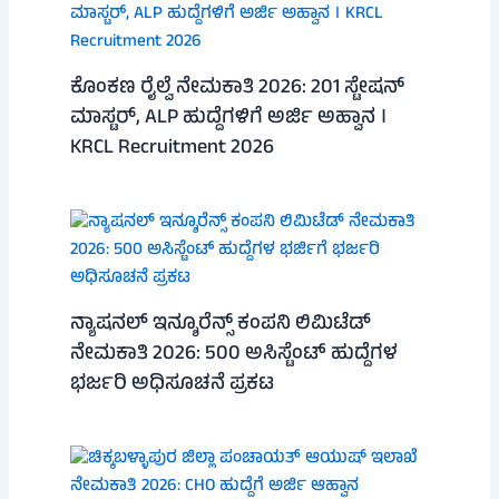
ಕೊಂಕಣ ರೈಲ್ವೆ ನೇಮಕಾತಿ 2026: 201 ಸ್ಟೇಷನ್
ಮಾಸ್ಟರ್, ALP ಹುದ್ದೆಗಳಿಗೆ ಅರ್ಜಿ ಅಹ್ವಾನ ।
KRCL Recruitment 2026
ನ್ಯಾಷನಲ್ ಇನ್ಶೂರೆನ್ಸ್ ಕಂಪನಿ ಲಿಮಿಟೆಡ್
ನೇಮಕಾತಿ 2026: 500 ಅಸಿಸ್ಟೆಂಟ್ ಹುದ್ದೆಗಳ
ಭರ್ಜರಿ ಅಧಿಸೂಚನೆ ಪ್ರಕಟ