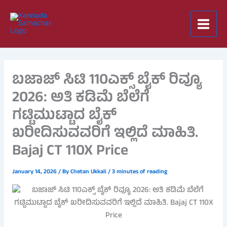
Skip
to
content
ಬಜಾಜ್ ಸಿಟಿ 110ಎಕ್ಸ್ ಬೈಕ್ ರಿವ್ಯೂ
2026: ಅತಿ ಕಡಿಮೆ ಬೆಲೆಗೆ
ಗಟ್ಟಿಮುಟ್ಟಾದ ಬೈಕ್
ಖರೀದಿಸುವವರಿಗೆ ಇಲ್ಲಿದೆ ಮಾಹಿತಿ.
Bajaj CT 110X Price
January 14, 2026
/ By
Chetan Ukkali
/
3 minutes of reading