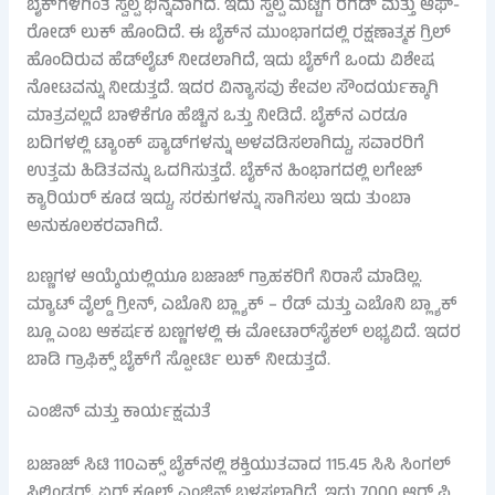
ಬೈಕ್‌ಗಳಿಗಿಂತ ಸ್ವಲ್ಪ ಭಿನ್ನವಾಗಿದೆ. ಇದು ಸ್ವಲ್ಪ ಮಟ್ಟಿಗೆ ರಗಡ್ ಮತ್ತು ಆಫ್-
ರೋಡ್ ಲುಕ್ ಹೊಂದಿದೆ. ಈ ಬೈಕ್‌ನ ಮುಂಭಾಗದಲ್ಲಿ ರಕ್ಷಣಾತ್ಮಕ ಗ್ರಿಲ್
ಹೊಂದಿರುವ ಹೆಡ್‌ಲೈಟ್ ನೀಡಲಾಗಿದೆ, ಇದು ಬೈಕ್‌ಗೆ ಒಂದು ವಿಶೇಷ
ನೋಟವನ್ನು ನೀಡುತ್ತದೆ. ಇದರ ವಿನ್ಯಾಸವು ಕೇವಲ ಸೌಂದರ್ಯಕ್ಕಾಗಿ
ಮಾತ್ರವಲ್ಲದೆ ಬಾಳಿಕೆಗೂ ಹೆಚ್ಚಿನ ಒತ್ತು ನೀಡಿದೆ. ಬೈಕ್‌ನ ಎರಡೂ
ಬದಿಗಳಲ್ಲಿ ಟ್ಯಾಂಕ್ ಪ್ಯಾಡ್‌ಗಳನ್ನು ಅಳವಡಿಸಲಾಗಿದ್ದು, ಸವಾರರಿಗೆ
ಉತ್ತಮ ಹಿಡಿತವನ್ನು ಒದಗಿಸುತ್ತದೆ. ಬೈಕ್‌ನ ಹಿಂಭಾಗದಲ್ಲಿ ಲಗೇಜ್
ಕ್ಯಾರಿಯರ್ ಕೂಡ ಇದ್ದು, ಸರಕುಗಳನ್ನು ಸಾಗಿಸಲು ಇದು ತುಂಬಾ
ಅನುಕೂಲಕರವಾಗಿದೆ.
ಬಣ್ಣಗಳ ಆಯ್ಕೆಯಲ್ಲಿಯೂ ಬಜಾಜ್ ಗ್ರಾಹಕರಿಗೆ ನಿರಾಸೆ ಮಾಡಿಲ್ಲ.
ಮ್ಯಾಟ್ ವೈಲ್ಡ್ ಗ್ರೀನ್, ಎಬೊನಿ ಬ್ಲ್ಯಾಕ್ – ರೆಡ್ ಮತ್ತು ಎಬೊನಿ ಬ್ಲ್ಯಾಕ್
ಬ್ಲೂ ಎಂಬ ಆಕರ್ಷಕ ಬಣ್ಣಗಳಲ್ಲಿ ಈ ಮೋಟಾರ್‌ಸೈಕಲ್ ಲಭ್ಯವಿದೆ. ಇದರ
ಬಾಡಿ ಗ್ರಾಫಿಕ್ಸ್ ಬೈಕ್‌ಗೆ ಸ್ಪೋರ್ಟಿ ಲುಕ್ ನೀಡುತ್ತದೆ.
ಎಂಜಿನ್ ಮತ್ತು ಕಾರ್ಯಕ್ಷಮತೆ
ಬಜಾಜ್ ಸಿಟಿ 110ಎಕ್ಸ್ ಬೈಕ್‌ನಲ್ಲಿ ಶಕ್ತಿಯುತವಾದ 115.45 ಸಿಸಿ ಸಿಂಗಲ್
ಸಿಲಿಂಡರ್, ಏರ್ ಕೂಲ್ಡ್ ಎಂಜಿನ್ ಬಳಸಲಾಗಿದೆ. ಇದು 7000 ಆರ್ ಪಿ