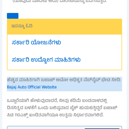
(ಯಾವುದು ಮೊದಲು ಅದು) ವಾರಂಟಿಯನ್ನು ಒದಗಿಸುತ್ತದೆ.
ಇದನ್ನೂ ಓದಿ
ಸರ್ಕಾರಿ ಯೋಜನೆಗಳು
ಸರ್ಕಾರಿ ಉದ್ಯೋಗ ಮಾಹಿತಿಗಳು
ಹೆಚ್ಚಿನ ಮಾಹಿತಿಗಾಗಿ ಬಜಾಜ್ ಆಟೋ ಅಧಿಕೃತ ವೆಬ್‌ಸೈಟ್ ಭೇಟಿ ನೀಡಿ:
Bajaj Auto Official Website
ಒಟ್ಟಾರೆಯಾಗಿ ಹೇಳುವುದಾದರೆ, ನೀವು ಕಡಿಮೆ ಬಂಡವಾಳದಲ್ಲಿ
ದಿನನಿತ್ಯದ ಬಳಕೆಗೆ ಒಂದು ಬಲಿಷ್ಠವಾದ ಬೈಕ್ ಹುಡುಕುತ್ತಿದ್ದರೆ ಬಜಾಜ್
ಸಿಟಿ 110ಎಕ್ಸ್ ಖಂಡಿತವಾಗಿಯೂ ಉತ್ತಮ ನಿರ್ಧಾರವಾಗಲಿದೆ.