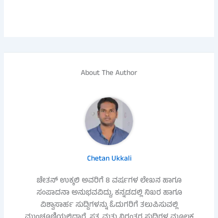
About The Author
Chetan Ukkali
ಚೇತನ್ ಉಕ್ಕಲಿ ಅವರಿಗೆ 8 ವರ್ಷಗಳ ಲೇಖನ ಹಾಗೂ
ಸಂಪಾದನಾ ಅನುಭವವಿದ್ದು, ಕನ್ನಡದಲ್ಲಿ ನಿಖರ ಹಾಗೂ
ವಿಶ್ವಾಸಾರ್ಹ ಸುದ್ದಿಗಳನ್ನು ಓದುಗರಿಗೆ ತಲುಪಿಸುವಲ್ಲಿ
ಮುಂಚೂಣಿಯಲ್ಲಿದ್ದಾರೆ. ಸತ್ಯ ಮತ್ತು ನಿರಂತರ ಸುದ್ದಿಗಳ ಮೂಲಕ