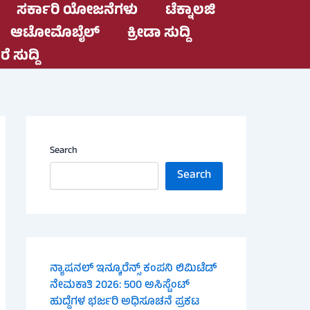
ಸರ್ಕಾರಿ ಯೋಜನೆಗಳು
ಟೆಕ್ನಾಲಜಿ
ಆಟೋಮೊಬೈಲ್
ಕ್ರೀಡಾ ಸುದ್ದಿ
ೆ ಸುದ್ದಿ
Search
Search
ನ್ಯಾಷನಲ್ ಇನ್ಶೂರೆನ್ಸ್ ಕಂಪನಿ ಲಿಮಿಟೆಡ್
ನೇಮಕಾತಿ 2026: 500 ಅಸಿಸ್ಟೆಂಟ್
ಹುದ್ದೆಗಳ ಭರ್ಜರಿ ಅಧಿಸೂಚನೆ ಪ್ರಕಟ