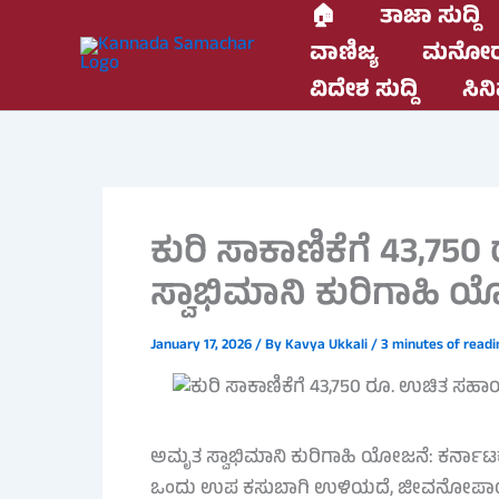
Skip
🏠
ತಾಜಾ ಸುದ್ದಿ
to
ವಾಣಿಜ್ಯ
ಮನೋರ
content
ವಿದೇಶ ಸುದ್ದಿ
ಸಿನಿ
ಕುರಿ ಸಾಕಾಣಿಕೆಗೆ 43,
ಸ್ವಾಭಿಮಾನಿ ಕುರಿಗಾಹಿ ಯೋ
January 17, 2026
/ By
Kavya Ukkali
/
3 minutes of readi
ಅಮೃತ ಸ್ವಾಭಿಮಾನಿ ಕುರಿಗಾಹಿ ಯೋಜನೆ: ಕರ್ನ
ಒಂದು ಉಪ ಕಸುಬಾಗಿ ಉಳಿಯದೆ, ಜೀವನೋಪಾಯದ ಪ