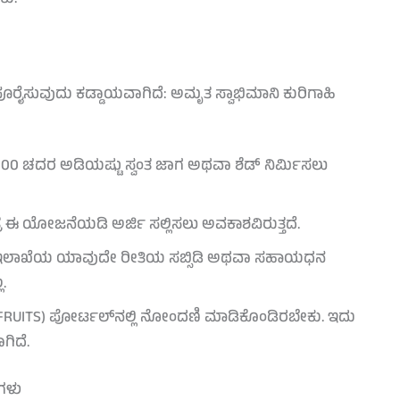
ಕು.
ು ಪೂರೈಸುವುದು ಕಡ್ಡಾಯವಾಗಿದೆ: ಅಮೃತ ಸ್ವಾಭಿಮಾನಿ ಕುರಿಗಾಹಿ
 1000 ಚದರ ಅಡಿಯಷ್ಟು ಸ್ವಂತ ಜಾಗ ಅಥವಾ ಶೆಡ್ ನಿರ್ಮಿಸಲು
ತ್ರ ಈ ಯೋಜನೆಯಡಿ ಅರ್ಜಿ ಸಲ್ಲಿಸಲು ಅವಕಾಶವಿರುತ್ತದೆ.
 ಇಲಾಖೆಯ ಯಾವುದೇ ರೀತಿಯ ಸಬ್ಸಿಡಿ ಅಥವಾ ಸಹಾಯಧನ
.
FRUITS) ಪೋರ್ಟಲ್‌ನಲ್ಲಿ ನೋಂದಣಿ ಮಾಡಿಕೊಂಡಿರಬೇಕು. ಇದು
ಗಿದೆ.
ಗಳು